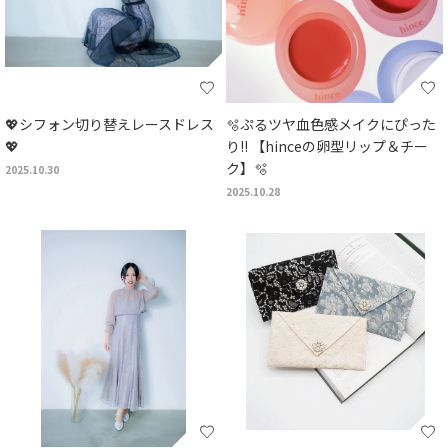
💖シフォン切り替えレースドレス
🫧ぷるツヤ血色感メイクにぴった
💖
り!! 【hinceの卵型リップ＆チー
ク】🫧
2025.10.30
2025.10.28