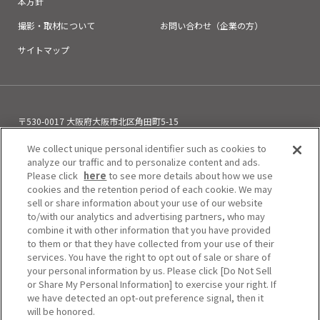
本方針
撮影・取材について
お問い合わせ（企業の方）
サイトマップ
〒530-0017 大阪府大阪市北区角田町5-15
お電話でのお問い合わせ
We collect unique personal identifier such as cookies to
06-6313-0501
（11:00～21:00）
analyze our traffic and to personalize content and ads.
Please click
here
to see more details about how we use
cookies and the retention period of each cookie. We may
sell or share information about your use of our website
to/with our analytics and advertising partners, who may
combine it with other information that you have provided
to them or that they have collected from your use of their
services. You have the right to opt out of sale or share of
your personal information by us. Please click [Do Not Sell
or Share My Personal Information] to exercise your right. If
we have detected an opt-out preference signal, then it
will be honored.