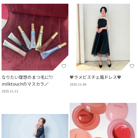
なりたい理想のまつ毛に💘
💖ラメビスチェ風ドレス💖
milktouchのマスカラ🪄
2025.11.06
2025.11.12