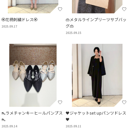
🏵️花柄刺繍ドレス🏵️
👜メタルラインプリーツサブバッ
グ👜
2025.09.17
2025.09.15
👠ラメチャンキーヒールパンプス
🖤ジャケットset upパンツドレス
👠
🖤
2025.09.14
2025.09.11