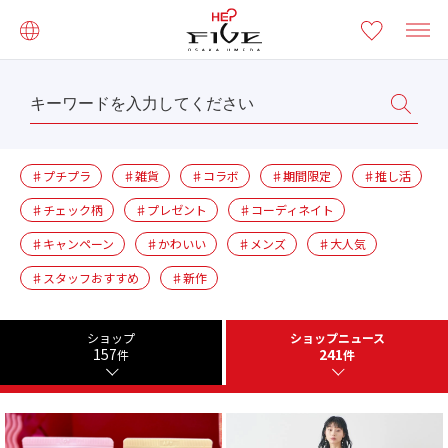
♯プチプラ
♯雑貨
♯コラボ
♯期間限定
♯推し活
♯チェック柄
♯プレゼント
♯コーディネイト
♯キャンペーン
♯かわいい
♯メンズ
♯大人気
♯スタッフおすすめ
♯新作
ショップ
ショップニュース
157
241
件
件