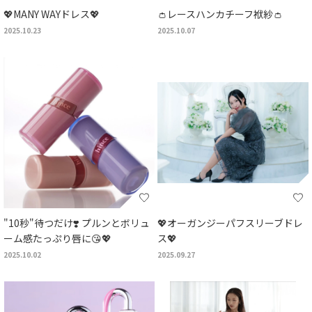
💖MANY WAYドレス💖
👛レースハンカチーフ袱紗👛
2025.10.23
2025.10.07
"10秒"待つだけ❣️ プルンとボリュ
💖オーガンジーパフスリーブドレ
ーム感たっぷり唇に😘💖
ス💖
2025.10.02
2025.09.27