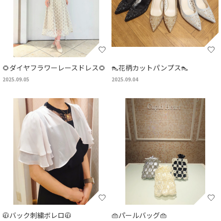
🌻ダイヤフラワーレースドレス🌻
👠花柄カットパンプス👠
2025.09.05
2025.09.04
🧥バック刺繍ボレロ🧥
👜パールバッグ👜