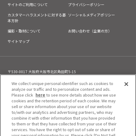
利用目的について
サイトのご利用について
プライバシーポリシー
カスタマーハラスメントに対する基
ソーシャルメディアポリシー
（1）当社グループ事業（ビルマネジメントに関する
本方針
業務全般）
・レポーティング業務
レポーティング
撮影・取材について
お問い合わせ（企業の方）
・営業管理業務
テナントリーシング、テナント運営管
サイトマップ
理、セールスプロモーション、テナント会・商
店会事務局業務、POS売上管理業務全般
・ビルメンテナンス業務
施設管理、保安警備、清掃
・コンストラクション業務
ビル及びテナントリニュー
〒530-0017 大阪府大阪市北区角田町5-15
アル、ビル再生、内装、サイン工事
お電話でのお問い合わせ
06-6313-0501
We collect unique personal identifier such as cookies to
（11:00～21:00）
・不動産コンサルティング業務
analyze our traffic and to personalize content and ads.
・その他関連事業
貸会議室・駐車場の運営管理
Please click
here
to see more details about how we use
上記及び阪急阪神不動産グループ各社の事業の
cookies and the retention period of each cookie. We may
sell or share information about your use of our website
営業活動（郵便物、電話・電子メールによる勧
to/with our analytics and advertising partners, who may
誘、連絡、訪問等）、契約の履行。
combine it with other information that you have provided
to them or that they have collected from your use of their
（2）取得した属性情報等を用いた顧客動向分析もし
services. You have the right to opt out of sale or share of
くは顧客管理および顧客満足向上等のための調
your personal information by us. Please click [Do Not Sell