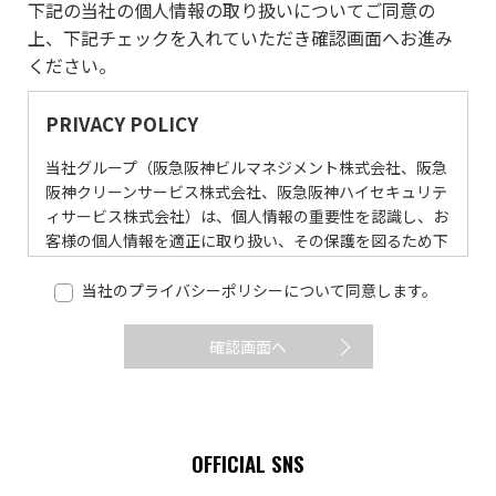
下記の当社の個人情報の取り扱いについてご同意の
上、下記チェックを入れていただき確認画面へお進み
ください。
PRIVACY POLICY
当社グループ（阪急阪神ビルマネジメント株式会社、阪急
阪神クリーンサービス株式会社、阪急阪神ハイセキュリテ
ィサービス株式会社）は、個人情報の重要性を認識し、お
客様の個人情報を適正に取り扱い、その保護を図るため下
記のとおり定めます。
当社のプライバシーポリシーについて同意します。
当社の名称・住所・代表者の氏名
阪急阪神ビルマネジメント株式会社
確認画面へ
当社の住所・代表者の氏名については、以下をご参照
ください。
https://www.hhbm.hankyu-
hanshin.co.jp/company/about/index.html
OFFICIAL SNS