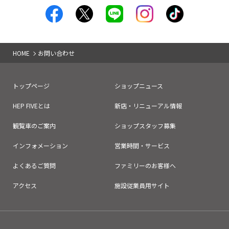
当社グループの基本姿勢について
当社グループは個人情報保護法の趣旨を尊重し、個人
情報保護に関する諸規程を定め、遵守するとともに、
HOME
お問い合わせ
内容を必要に応じて見直し、継続的な改善を図ってま
いります。
トップページ
ショップニュース
HEP FIVEとは
新店・リニューアル情報
保有する個人情報について
観覧車のご案内
ショップスタッフ募集
当社グループは、お客様よりいただきました個人情報
（住所・氏名・年齢・電話番号・メールアドレス・職
インフォメーション
営業時間・サービス
業等、各種アンケート・申込書・契約書等に記載され
よくあるご質問
ファミリーのお客様へ
た所要項目）、公開された情報（登記簿、住宅地図
等）より取得した個人情報、求人に応募いただいた方
アクセス
施設従業員用サイト
の個人情報を有しております。