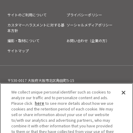
サイトのご利用について
プライバシーポリシー
カスタマーハラスメントに対する基
ソーシャルメディアポリシー
本方針
撮影・取材について
お問い合わせ（企業の方）
サイトマップ
〒530-0017 大阪府大阪市北区角田町5-15
お電話でのお問い合わせ
06-6313-0501
We collect unique personal identifier such as cookies to
（11:00～21:00）
analyze our traffic and to personalize content and ads.
Please click
here
to see more details about how we use
cookies and the retention period of each cookie. We may
sell or share information about your use of our website
to/with our analytics and advertising partners, who may
combine it with other information that you have provided
to them or that they have collected from your use of their