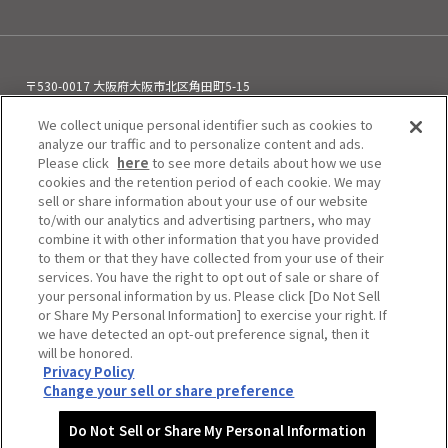
〒530-0017 大阪府大阪市北区角田町5-15
お電話でのお問い合わせ
06-6313-0501
We collect unique personal identifier such as cookies to
（11:00～21:00）
analyze our traffic and to personalize content and ads.
Please click
here
to see more details about how we use
cookies and the retention period of each cookie. We may
sell or share information about your use of our website
to/with our analytics and advertising partners, who may
combine it with other information that you have provided
to them or that they have collected from your use of their
services. You have the right to opt out of sale or share of
your personal information by us. Please click [Do Not Sell
or Share My Personal Information] to exercise your right. If
we have detected an opt-out preference signal, then it
will be honored.
Privacy Policy
Do Not Sell or Share My Personal Information
Change your sell or share preference
Copyright © HEP FIVE. All Rights Reserved.
Do Not Sell or Share My Personal Information