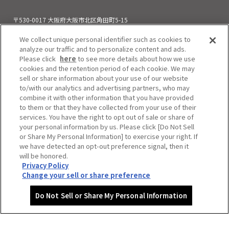
〒530-0017 大阪府大阪市北区角田町5-15
お電話でのお問い合わせ
We collect unique personal identifier such as cookies to
06-6313-0501
（11:00～21:00）
analyze our traffic and to personalize content and ads.
Please click
here
to see more details about how we use
cookies and the retention period of each cookie. We may
sell or share information about your use of our website
to/with our analytics and advertising partners, who may
combine it with other information that you have provided
to them or that they have collected from your use of their
services. You have the right to opt out of sale or share of
your personal information by us. Please click [Do Not Sell
or Share My Personal Information] to exercise your right. If
we have detected an opt-out preference signal, then it
will be honored.
Privacy Policy
Do Not Sell or Share My Personal Information
Change your sell or share preference
Copyright © HEP FIVE. All Rights Reserved.
Do Not Sell or Share My Personal Information