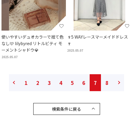
使いやすいデュオカラーで捨て色
🍷5 WAYレースマーメイドドレス
なし🩷 lilybyred リトルビティ モ
🍷
ーメントシャドウ💎
2025.05.07
2025.05.07
1
2
3
4
5
6
7
8
検索条件に戻る