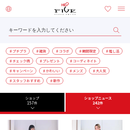
♯プチプラ
♯雑貨
♯コラボ
♯期間限定
♯推し活
♯チェック柄
♯プレゼント
♯コーディネイト
♯キャンペーン
♯かわいい
♯メンズ
♯大人気
♯スタッフおすすめ
♯新作
ショップ
ショップニュース
157
242
件
件