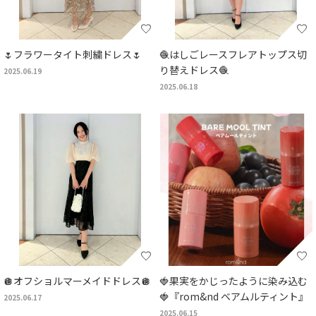
🌷フラワータイト刺繍ドレス🌷
🧶はしごレースフレアトップス切
り替えドレス🧶
2025.06.19
2025.06.18
🪩オフショルマーメイドドレス🪩
🍓果実をかじったように染み込む
🍓『rom&nd ベアムルティント』
2025.06.17
2025.06.15