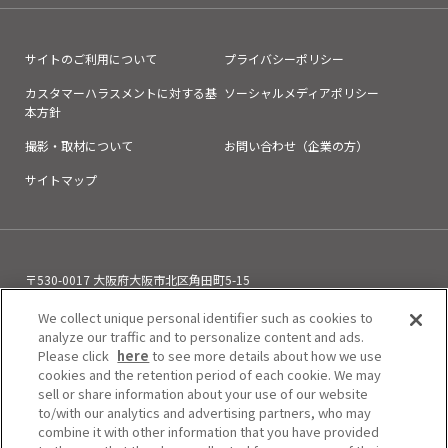
サイトのご利用について
プライバシーポリシー
カスタマーハラスメントに対する基
ソーシャルメディアポリシー
本方針
撮影・取材について
お問い合わせ（企業の方）
サイトマップ
〒530-0017 大阪府大阪市北区角田町5-15
お電話でのお問い合わせ
We collect unique personal identifier such as cookies to
06-6313-0501
（11:00～21:00）
analyze our traffic and to personalize content and ads.
Please click
here
to see more details about how we use
cookies and the retention period of each cookie. We may
sell or share information about your use of our website
to/with our analytics and advertising partners, who may
combine it with other information that you have provided