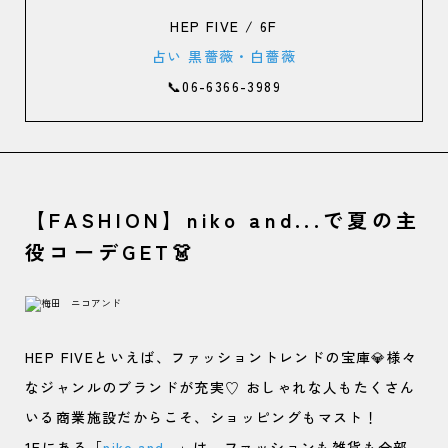
HEP FIVE / 6F
占い 黒薔薇・白薔薇
📞06-6366-3989
【FASHION】niko and...で夏の主
役コーデGET👗
HEP FIVEといえば、ファッショントレンドの宝庫💎様々
なジャンルのブランドが充実♡ おしゃれな人もたくさん
いる商業施設だからこそ、ショッピングもマスト！
1Fにある「
niko and...
」は、ファッションも雑貨も全部