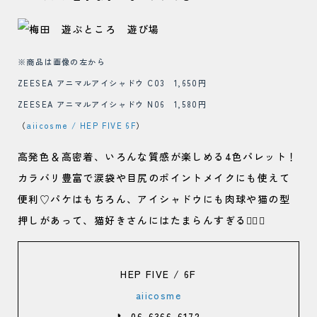
※商品は画像の左から
ZEESEA アニマルアイシャドウ C03 1,650円
ZEESEA アニマルアイシャドウ N06 1,580円
（
aiicosme / HEP FIVE 6F
）
高発色＆高密着、いろんな質感が楽しめる4色パレット！
カラバリ豊富で涙袋や目尻のポイントメイクにも使えて
便利♡パケはもちろん、アイシャドウにも肉球や猫の型
押しがあって、猫好きさんにはたまらんすぎる😮‍💨💘
HEP FIVE / 6F
aiicosme
📞 06-6366-6172