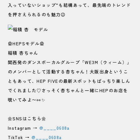
入っていないショップ”も結構あって、最先端のトレンド
を押さえられるのも魅力😉
🎡HEPSモデル🎡
稲積 杏ちゃん
関西発のダンスボーカルグループ「WE3M（ウィーム）」
のメンバーとして活動する杏ちゃん！大阪出身というこ
ともあって、HEP FIVEの最新スポットもばっちり楽しん
でくれました♡さっそく杏ちゃんと一緒にHEPのお店を
覗いてみよ〜👀✨
🌼SNSはこちら🌼
Instagram →
@____0608a
TikTok →
@____0608a