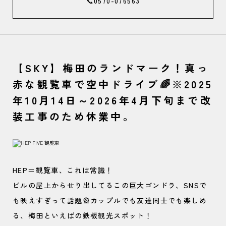
📞0570-076563
【SKY】梅田のランドマーク！真っ
赤な観覧車で空中ドライブ🌈※2025
年10月14日～2026年4月下旬まで改
装工事のため休業中。
HEP＝観覧車、これは常識！
ビルの屋上からせり出してるこの巨大ゴンドラ、SNSで
も映えすぎって話題🎡カップルでも友達同士でも楽しめ
る、梅田といえばの鉄板観光スポット！