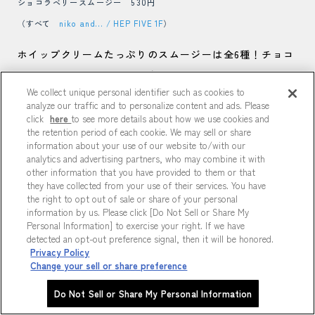
ショコラベリースムージー 530円
（すべて
niko and... / HEP FIVE 1F
）
ホイップクリームたっぷりのスムージーは全6種！チョコ
系やフルーツ系といった豊富なラインナップのなかで、
We collect unique personal identifier such as cookies to
一番人気はショコラベリースムージー！ベリーとチョコ
analyze our traffic and to personalize content and ads. Please
の甘酸っぱい組み合わせに、トリコになる人が続出中…♡
click
here
to see more details about how we use cookies and
the retention period of each cookie. We may sell or share
🍹
information about your use of our website to/with our
analytics and advertising partners, who may combine it with
other information that you have provided to them or that
they have collected from your use of their services. You have
the right to opt out of sale or share of your personal
※商品は画像の左から
information by us. Please click [Do Not Sell or Share My
Personal Information] to exercise your right. If we have
ショコラベリースムージー 530円
detected an opt-out preference signal, then it will be honored.
ひれかつタルタル 440円
Privacy Policy
Change your sell or share preference
（すべて
niko and... / HEP FIVE 1F
）
Do Not Sell or Share My Personal Information
お腹が空いたときは、ふわふわなコッペパンにスイーツ