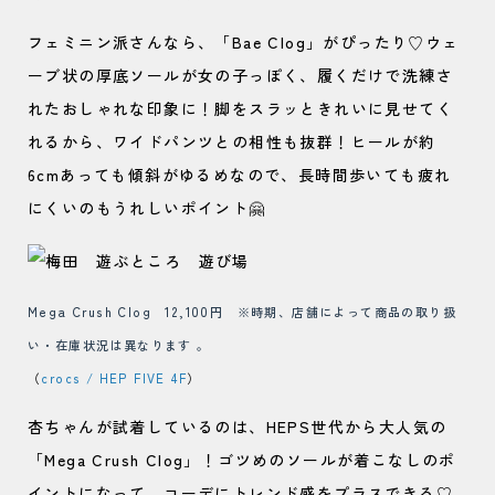
フェミニン派さんなら、「Bae Clog」がぴったり♡ウェ
ーブ状の厚底ソールが女の子っぽく、履くだけで洗練さ
れたおしゃれな印象に！脚をスラッときれいに見せてく
れるから、ワイドパンツとの相性も抜群！ヒールが約
6cmあっても傾斜がゆるめなので、長時間歩いても疲れ
にくいのもうれしいポイント🤗
Mega Crush Clog 12,100円
※時期、店舗によって商品の取り扱
い・在庫状況は異なります 。
（
crocs / HEP FIVE 4F
）
杏ちゃんが試着しているのは、HEPS世代から大人気の
「Mega Crush Clog」！ゴツめのソールが着こなしのポ
イントになって、コーデにトレンド感をプラスできる♡