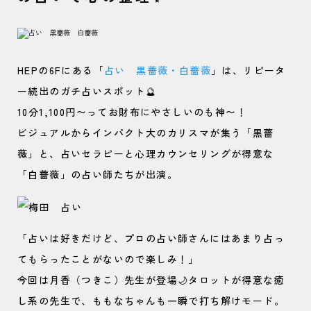
HEPの6Fにある「
占い 黒薔薇・白薔薇
」は、リピータ
ー続出のガチ占いスポット🔮
10分1,100円〜ってお財布にやさしいのも神〜！
ビジュアルからインパクト大のカリスマが集う「黒薔
薇」と、占いセラピーと心理カウンセリングが得意な
「白薔薇」の占い師たちが出演。
「占いは好きだけど、プロの占い師さんにはあまり占っ
てもらったことがないので楽しみ！」
今回は月香（つきこ）先生が登場🌙タロットが得意な癒
し系の先生で、ももなちゃんも一瞬で打ち解けモード。