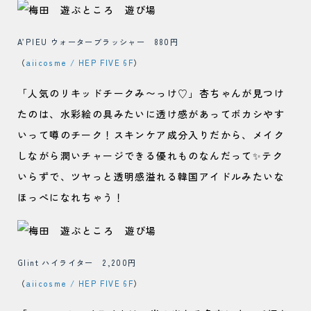
A’PIEU ウォーターブラッシャー 880円
（
aiicosme / HEP FIVE 6F
）
「人気のリキッドチークみ〜っけ♡」杏ちゃんが見つけ
たのは、水彩絵の具みたいに透け感があってボカシやす
いって噂のチーク！スキンケア成分入りだから、メイク
しながら潤いチャージできる優れものなんだって✨テク
いらずで、ツヤっと透明感溢れる韓国アイドルみたいな
ほっぺになれちゃう！
Glint ハイライター 2,200円
（
aiicosme / HEP FIVE 6F
）