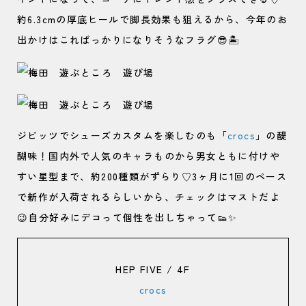
約6.3cmの厚底ヒールで脚長効果も狙えるから、今年のお
出かけはこればっかりになりそうなフラグ😎🏝
ジビッツでシューズカスタムを楽しむのも「
crocs
」の醍
醐味！国内外で人気のキャラものから男女ともに付けや
すい星型まで、約200種類がずらり♡3ヶ月に1回のペース
で新作が入荷されるらしいから、チェックはマストだよ
😉自分好みにデコって個性を出しちゃって👟✨
HEP FIVE / 4F
crocs