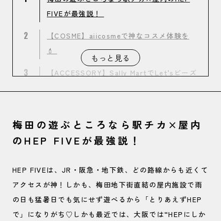
FIVEが最強説！
2
【COSME】aiicosmeで神なコスメ体験を
💄
もっと見る
3
【ACCESSORY】Sally MartでLet'sビーズ
アクセサリー作り！※Sally Martは退店し
ました。
梅田の遊ぶところなら駅チカ×屋内
4
【FASHION】お出かけの相棒はcrocsで
のHEP FIVEが最強説！
GETしよ👟
5
【GAME】バンダイナムコで“景品ガチ取
HEP FIVEは、JR・阪急・地下鉄、どの路線からも近くて
り”チャレンジ🎯
アクセスが神！しかも、梅田地下街直結の屋内施設で雨
の日も猛暑日でも気にせず遊べるから「とりあえずHEP
で」になりがち♡しかも最近では、大阪では“HEPにしか