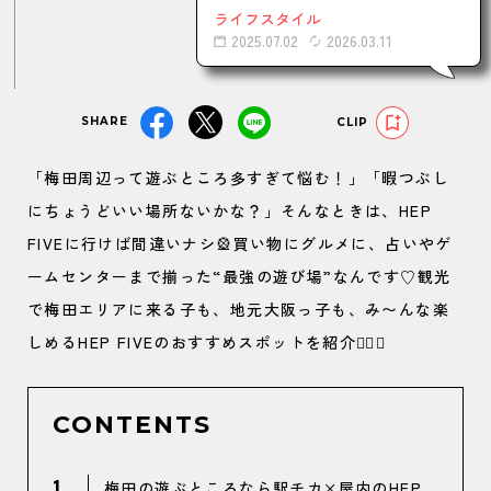
ライフスタイル
2025.07.02
2026.03.11
SHARE
CLIP
「梅田周辺って遊ぶところ多すぎて悩む！」「暇つぶし
にちょうどいい場所ないかな？」そんなときは、HEP
FIVEに行けば間違いナシ🎡買い物にグルメに、占いやゲ
ームセンターまで揃った“最強の遊び場”なんです♡観光
で梅田エリアに来る子も、地元大阪っ子も、み〜んな楽
しめるHEP FIVEのおすすめスポットを紹介🏃‍♀️✨
CONTENTS
1
梅田の遊ぶところなら駅チカ×屋内のHEP