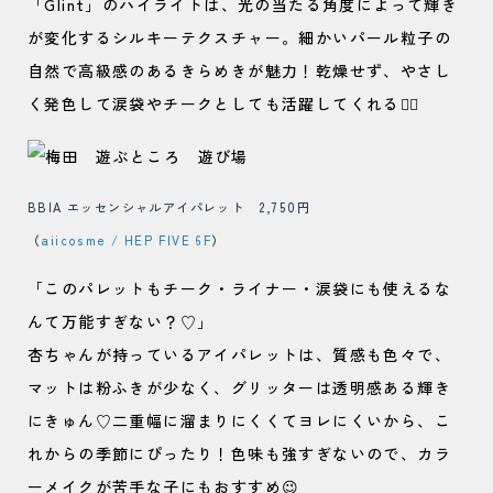
「Glint」のハイライトは、光の当たる角度によって輝き
が変化するシルキーテクスチャー。細かいパール粒子の
自然で高級感のあるきらめきが魅力！乾燥せず、やさし
く発色して涙袋やチークとしても活躍してくれる🙆‍♀️
BBIA エッセンシャルアイパレット 2,750円
（
aiicosme / HEP FIVE 6F
）
「このパレットもチーク・ライナー・涙袋にも使えるな
んて万能すぎない？♡」
杏ちゃんが持っているアイパレットは、質感も色々で、
マットは粉ふきが少なく、グリッターは透明感ある輝き
にきゅん♡二重幅に溜まりにくくてヨレにくいから、こ
れからの季節にぴったり！色味も強すぎないので、カラ
ーメイクが苦手な子にもおすすめ😉