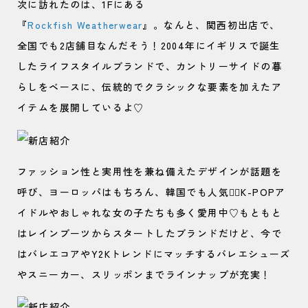
次に訪れたのは、1Fにある
『
Rockfish Weatherwea
r
』。なんと、関西初出店で、
全国でも2店舗目なんだそう！2004年にイギリスで誕生
したライフスタイルブランドで、カントリーサイドの暮
らしをベースに、伝統的でクラシックな要素を加えたア
イテムを展開しているよ♡
ファッション性と実用性を兼ね備えたデザインが話題を
呼び、ヨーロッパはもちろん、韓国でも人気🙆‍♀️K-POPア
イドルやおしゃれな女の子たちも多く愛用中♡もともと
はレインブーツからスタートしたブランドだけど、今で
はバレエコアやY2Kトレンドにマッチするバレエシューズ
やスニーカー、スリッポンまでラインナップが充実！