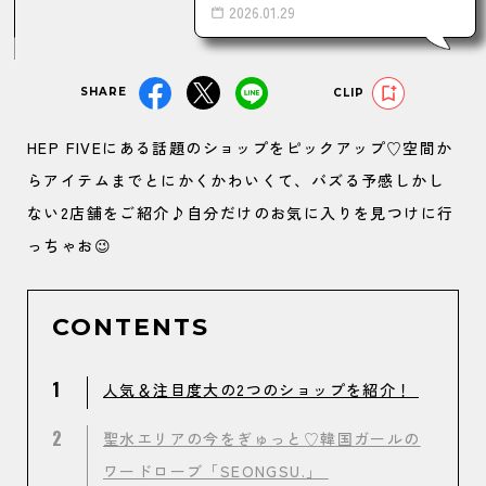
2026.01.29
SHARE
CLIP
HEP FIVEにある話題のショップをピックアップ♡空間か
らアイテムまでとにかくかわいくて、バズる予感しかし
ない2店舗をご紹介♪自分だけのお気に入りを見つけに行
っちゃお😉
CONTENTS
1
人気＆注目度大の2つのショップを紹介！
2
聖水エリアの今をぎゅっと♡韓国ガールの
ワードローブ「SEONGSU.」