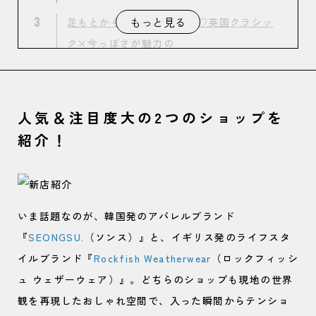
3
もっと見る
足もとからおしゃれを更新♡英国クラシッ
ク×今っぽさが魅力の
「Rockfish Weatherwear」
人気＆注目度大の2つのショップを
紹介！
いま話題なのが、韓国発のアパレルブランド
『
SEONGSU.
（ソンス）』と、イギリス発のライフスタ
イルブランド『
Rockfish Weatherwear
（ロックフィッシ
ュ ウェザーウェア）』。どちらのショップも現地の世界
観を再現したおしゃれ空間で、入った瞬間からテンショ