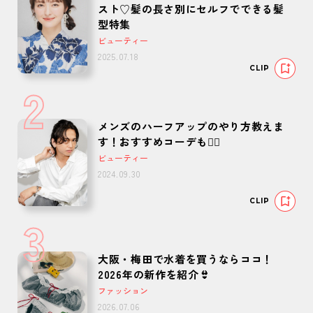
スト♡髪の長さ別にセルフでできる髪
型特集
ビューティー
2025.07.18
CLIP
2
メンズのハーフアップのやり方教えま
す！おすすめコーデも🙆‍♂️
ビューティー
2024.09.30
CLIP
3
大阪・梅田で水着を買うならココ！
2026年の新作を紹介👙
ファッション
2026.07.06