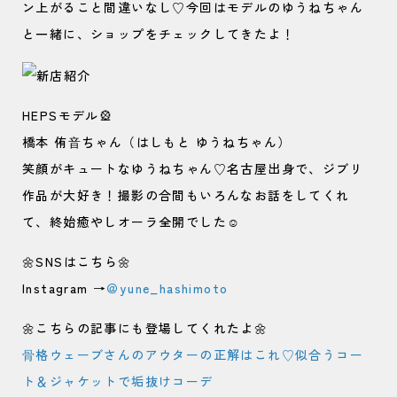
ン上がること間違いなし♡今回はモデルのゆうねちゃん
と一緒に、ショップをチェックしてきたよ！
HEPSモデル🎡
橋本 侑⾳ちゃん（はしもと ゆうねちゃん）
笑顔がキュートなゆうねちゃん♡名古屋出身で、ジブリ
作品が大好き！撮影の合間もいろんなお話をしてくれ
て、終始癒やしオーラ全開でした☺️
🌼SNSはこちら🌼
Instagram →
＠yune_hashimoto
🌼こちらの記事にも登場してくれたよ🌼
⾻格ウェーブさんのアウターの正解はこれ♡似合うコー
ト＆ジャケットで垢抜けコーデ