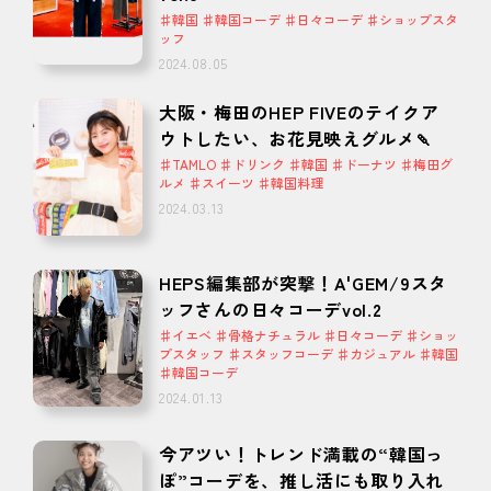
♯韓国 ♯韓国コーデ ♯日々コーデ ♯ショップスタ
ッフ
2024.08.05
大阪・梅田のHEP FIVEのテイクア
ウトしたい、お花見映えグルメ🍡
♯TAMLO ♯ドリンク ♯韓国 ♯ドーナツ ♯梅田グ
ルメ ♯スイーツ ♯韓国料理
2024.03.13
HEPS編集部が突撃！A'GEM/9スタ
ッフさんの日々コーデvol.2
♯イエベ ♯骨格ナチュラル ♯日々コーデ ♯ショッ
プスタッフ ♯スタッフコーデ ♯カジュアル ♯韓国
♯韓国コーデ
2024.01.13
今アツい！トレンド満載の“韓国っ
ぽ”コーデを、推し活にも取り入れ