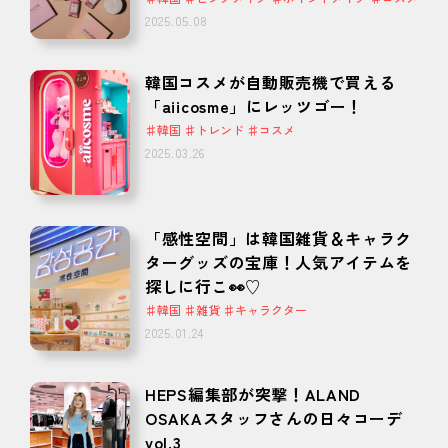
2025.05.08
韓国コスメが自動販売機で買える
「aiicosme」にレッツゴー！
♯韓国 ♯トレンド ♯コスメ
2025.03.26
「感性空間」は韓国雑貨＆キャラク
ターグッズの宝庫！人気アイテムを
探しに行こ👀♡
♯韓国 ♯雑貨 ♯キャラクター
2025.01.24
HEPS編集部が突撃！ALAND
OSAKAスタッフさんの日々コーデ
vol.3