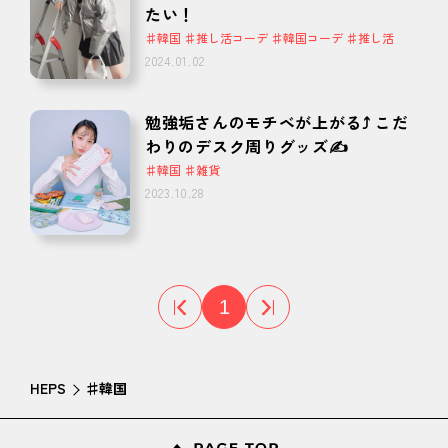
たい！
♯韓国 ♯推し活コーデ ♯韓国コーデ ♯推し活
2024.01.02
勉強垢さんのモチベが上がる⤴ こだ
わりのデスク周りグッズ✍
♯韓国 ♯雑貨
2023.10.28
1
HEPS
♯韓国