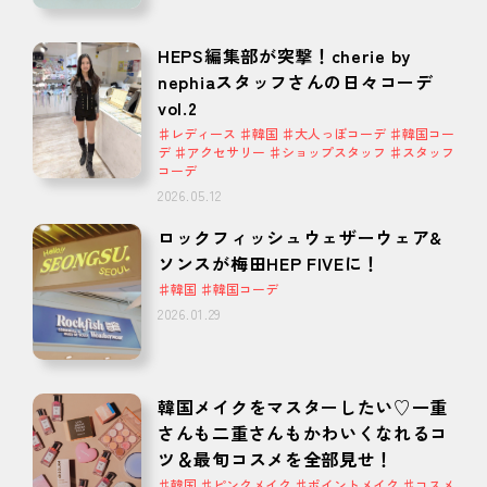
HEPS編集部が突撃！cherie by
nephiaスタッフさんの日々コーデ
vol.2
♯レディース ♯韓国 ♯大人っぽコーデ ♯韓国コー
デ ♯アクセサリー ♯ショップスタッフ ♯スタッフ
コーデ
2026.05.12
ロックフィッシュウェザーウェア&
ソンスが梅田HEP FIVEに！
♯韓国 ♯韓国コーデ
2026.01.29
韓国メイクをマスターしたい♡一重
さんも二重さんもかわいくなれるコ
ツ＆最旬コスメを全部見せ！
♯韓国 ♯ピンクメイク ♯ポイントメイク ♯コスメ