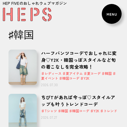
HEP FIVEのおしゃれウェブマガジン
♯韓国
ハーフパンツコーデでおしゃれに変
身♡Y2K・韓国っぽスタイルなど旬
の着こなしを完全攻略！
♯レディース ♯夏アイテム ♯夏コーデ ♯韓国 ♯
夏イベント ♯韓国コーデ ♯Y2K
2026.07.30
ちびTがあれば今っぽ♡スタイルア
ップも叶うトレンドコーデ
♯Tシャツ ♯韓国 ♯韓国コーデ ♯Y2K ♯トレンド
2026.07.27