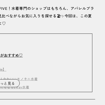
FIVE！水着専門のショップはもちろん、アパレルブラ
比べながらお気に入りを探せる🏖️✨今回は、この夏
よ♡
VEがおすすめ♡
ie】
人かわいいモノキニ水着
っと見る
もなる2Way水着
な個性派水着