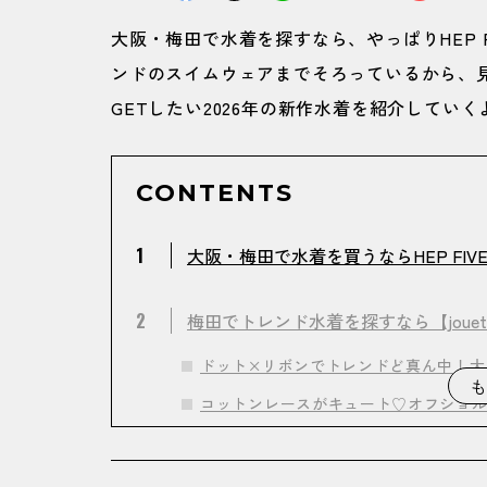
大阪・梅田で水着を探すなら、やっぱりHEP 
ンドのスイムウェアまでそろっているから、見
GETしたい2026年の新作水着を紹介していく
CONTENTS
1
大阪・梅田で水着を買うならHEP FI
2
梅田でトレンド水着を探すなら【jouet
ドット×リボンでトレンドど真ん中！大
も
コットンレースがキュート♡オフショルに
ビーチ映え抜群♡ランジェリーライク