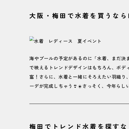
3
梅田でこなれた水着がほしいなら【LAG
大阪・梅田で水着を買うならH
微配色のストライプがおしゃれ！ウエ
4点セットで着回し自在！大人なブラッ
海やプールの予定があるのに「水着、まだ決まって
で映えるトレンドデザインはもちろん、ボデ
富！さらに、水着と一緒にそろえたい羽織り
ーデが完成しちゃう👙☀️さっそく、今年ら
梅田でトレンド水着を探すなら【