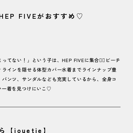
UA GEM】
EP FIVEがおすすめ♡
ストも自然に隠せるタンキニ水着
クストライプのビキニ
ない！」という子は、HEP FIVEに集合🙋‍♀️ビーチ
ィラインを隠せる体型カバー水着までラインナップ豊
、パンツ、サンダルなども充実しているから、全身コ
しい一着を見つけにいこ♡
jouetie】