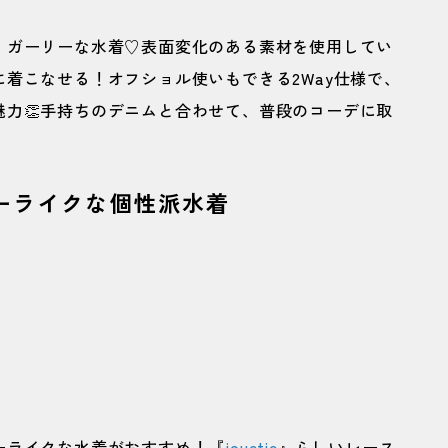
、ガーリーな水着♡表面変化のある素材を使用してい
着こなせる！オフショル使いもできる2Way仕様で、
力👏手持ちのデニムと合わせて、普段のコーデに取
ーライクな個性派水着
ーライクな水着がおすすめ！『
jouetie
』らしいレース