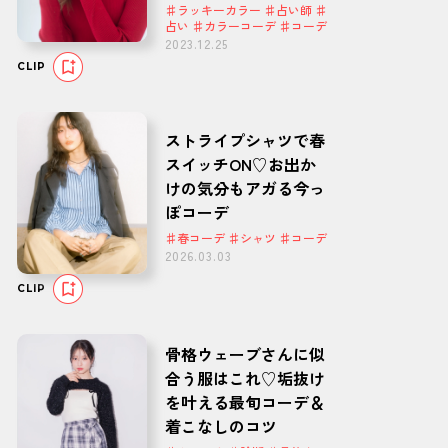
♯ラッキーカラー ♯占い師 ♯
占い ♯カラーコーデ ♯コーデ
2023.12.25
CLIP
ストライプシャツで春
スイッチON♡お出か
けの気分もアガる今っ
ぽコーデ
♯春コーデ ♯シャツ ♯コーデ
2026.03.03
CLIP
骨格ウェーブさんに似
合う服はこれ♡垢抜け
を叶える最旬コーデ＆
着こなしのコツ