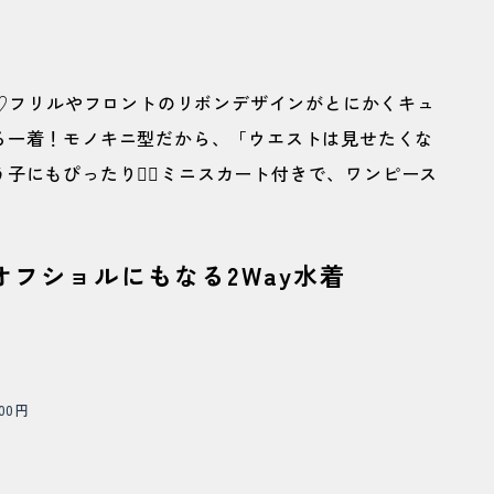
着♡フリルやフロントのリボンデザインがとにかくキュ
る一着！モノキニ型だから、「ウエストは見せたくな
にもぴったり🙆‍♀️ミニスカート付きで、ワンピース
フショルにもなる2Way水着
00円