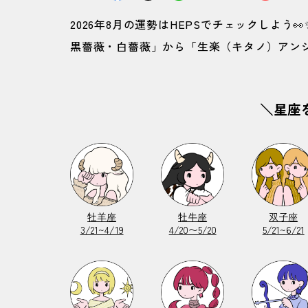
2026年8月の運勢はHEPSでチェックしよう
黒薔薇・白薔薇」から「生楽（キタノ）アン
＼星座
牡羊座
牡牛座
双子座
3/21~4/19
4/20〜5/20
5/21~6/21