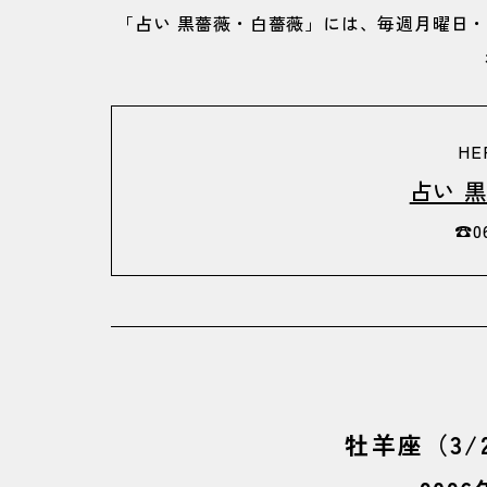
「占い 黒薔薇・白薔薇」には、毎週月曜日・
HEP
占い 
☎︎0
牡羊座（3/