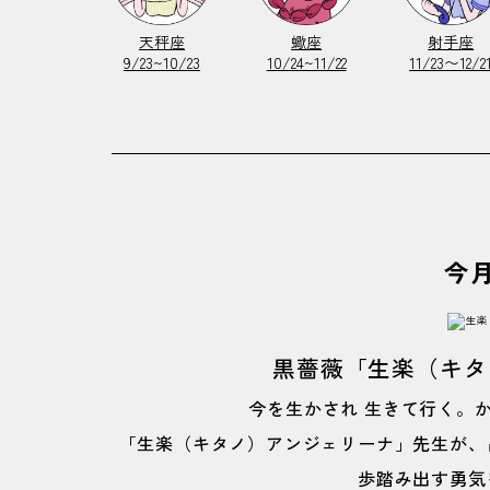
天秤座
蠍座
射手座
9/23~10/23
10/24~11/22
11/23〜12/2
今
黒薔薇「生楽（キタ
今を生かされ 生きて行く。か
「生楽（キタノ）アンジェリーナ」先生が、
歩踏み出す勇気