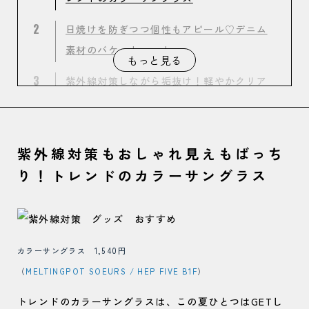
2
日焼けを防ぎつつ個性もアピール♡デニム
素材のバケットハット
もっと見る
3
紫外線対策しながら垢抜け！軽やかクリア
レンズサングラス
4
UVも雨もこれ1本でOK♡365日使える万能
紫外線対策もおしゃれ見えもばっち
折りたたみ傘
り！トレンドのカラーサングラス
5
BEAMSオリジナルデザイン！涼しげメッシ
ュレイヤードキャップ
カラーサングラス 1,540円
（
MELTINGPOT SOEURS / HEP FIVE B1F
）
トレンドのカラーサングラスは、この夏ひとつはGETし