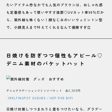
たいアイテム😎なかでも人気のブラウンは、おしゃれ感
も定番感もあって使いやすさ抜群♡UVカット率99％だか
ら、紫外線も怖くない！顔なじみのいいウェリントン型
で、小顔見えまで叶えてくれるなんて優勝すぎ👏
日焼けを防ぎつつ個性もアピール♡
デニム素材のバケットハット
デニムグラデーションフリンジバケット 各3,300円
（
MELTINGPOT SOEURS / HEP FIVE B1F
）
日焼け対策しつつまわりと差をつけたいなら、グラデー