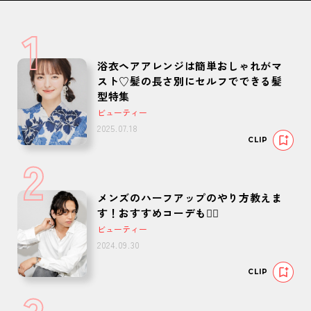
1
浴衣ヘアアレンジは簡単おしゃれがマ
スト♡髪の長さ別にセルフでできる髪
型特集
ビューティー
2025.07.18
CLIP
2
メンズのハーフアップのやり方教えま
す！おすすめコーデも🙆‍♂️
ビューティー
2024.09.30
CLIP