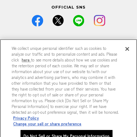
OFFICIAL SNS
価格は全て税込です。
We collect unique personal identifier such as cookies to
掲載している情報は予告なく仕様・デザイン・価格等が変更と
なる場合がございます。
analyze our traffic and to personalize content and ads. Please
掲載している情報は各記事が公開された時点のもので、現在と
click
here
to see more details about how we use cookies and
異なる可能性がございます。
the retention period of each cookie. We may sell or share
掲載商品は数に限りがございますので、品切れの際はご容赦く
information about your use of our website to/with our
ださい。
analytics and advertising partners, who may combine it with
商品の詳細は各店までお問い合わせください。
other information that you have provided to them or that
特に記載がない場合、すべて参考商品です。
they have collected from your use of their services. You have
掲載の記事、写真、イラストなどの無断転載は固くお断りいた
the right to opt out of sale or share of your personal
します。
information by us. Please click [Do Not Sell or Share My
Personal Information] to exercise your right. If we have
detected an opt-out preference signal, then it will be honored.
プライバシーポリシー
Privacy Policy
Do Not Sell or Share My Personal Information
Change your sell or share preference
Copyright © HEP FIVE. All Rights Reserved.
Do Not Sell or Share My Personal Information