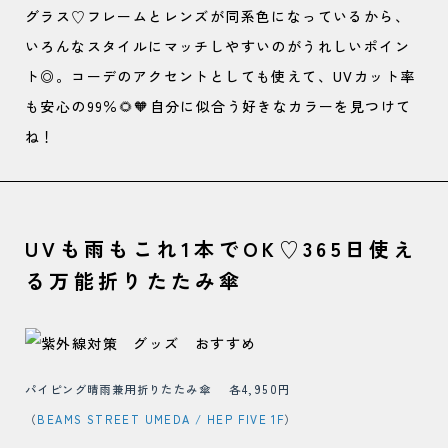
グラス♡フレームとレンズが同系色になっているから、
いろんなスタイルにマッチしやすいのがうれしいポイン
ト◎。コーデのアクセントとしても使えて、UVカット率
も安心の99％🌻🧡自分に似合う好きなカラーを見つけて
ね！
UVも雨もこれ1本でOK♡365日使え
る万能折りたたみ傘
パイピング晴雨兼用折りたたみ傘 各4,950円
（
BEAMS STREET UMEDA / HEP FIVE 1F
）