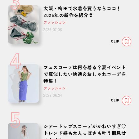
3
大阪・梅田で水着を買うならココ！
2026年の新作を紹介👙
ファッション
2026.07.06
CLIP
4
フェスコーデは何を着る？夏イベント
で真似したい快適＆おしゃれコーデを
特集！
ファッション
2026.06.24
CLIP
5
シアートップスコーデがかわいすぎ♡
トレンド感も大人っぽさも叶う肌見せ