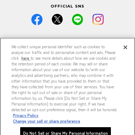
OFFICIAL SNS
価格は全て税込です。
We collect unique personal identifier such as cookies to
掲載している情報は予告なく仕様・デザイン・価格等が変更と
なる場合がございます。
analyze our traffic and to personalize content and ads. Please
掲載している情報は各記事が公開された時点のもので、現在と
click
here
to see more details about how we use cookies and
異なる可能性がございます。
the retention period of each cookie. We may sell or share
掲載商品は数に限りがございますので、品切れの際はご容赦く
information about your use of our website to/with our
ださい。
analytics and advertising partners, who may combine it with
商品の詳細は各店までお問い合わせください。
other information that you have provided to them or that
特に記載がない場合、すべて参考商品です。
they have collected from your use of their services. You have
掲載の記事、写真、イラストなどの無断転載は固くお断りいた
the right to opt out of sale or share of your personal
します。
information by us. Please click [Do Not Sell or Share My
Personal Information] to exercise your right. If we have
detected an opt-out preference signal, then it will be honored.
プライバシーポリシー
Privacy Policy
Do Not Sell or Share My Personal Information
Change your sell or share preference
Copyright © HEP FIVE. All Rights Reserved.
Do Not Sell or Share My Personal Information