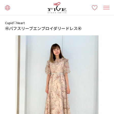
Cupid♡Heart
🏵️パフスリーブエンブロイダリードレス🏵️