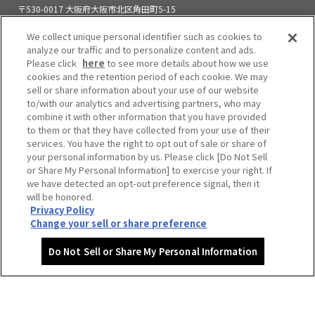
〒530-0017 大阪府大阪市北区角田町5-15
お電話でのお問い合わせ
We collect unique personal identifier such as cookies to
06-6313-0501
（11:00～21:00）
analyze our traffic and to personalize content and ads.
Please click
here
to see more details about how we use
cookies and the retention period of each cookie. We may
sell or share information about your use of our website
to/with our analytics and advertising partners, who may
combine it with other information that you have provided
to them or that they have collected from your use of their
services. You have the right to opt out of sale or share of
your personal information by us. Please click [Do Not Sell
or Share My Personal Information] to exercise your right. If
we have detected an opt-out preference signal, then it
will be honored.
Privacy Policy
Do Not Sell or Share My Personal Information
Change your sell or share preference
Copyright © HEP FIVE. All Rights Reserved.
Do Not Sell or Share My Personal Information