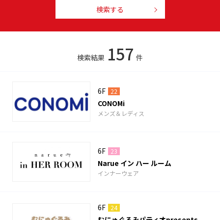
検索する
157
検索結果
件
6F
22
CONOMi
メンズ＆レディス
6F
23
Narue イン ハー ルーム
インナーウェア
6F
24
むにゅぐるみパティオpresents