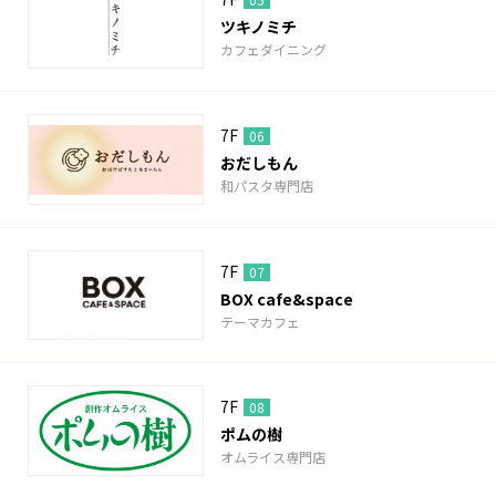
ツキノミチ
カフェダイニング
7F
06
おだしもん
和パスタ専門店
7F
07
BOX cafe&space
テーマカフェ
7F
08
ポムの樹
オムライス専門店