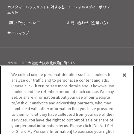
カスタマーハラスメントに対する基
ソーシャルメディアポリシー
本方針
撮影・取材について
お問い合わせ（企業の方）
サイトマップ
〒530-0017 大阪府大阪市北区角田町5-15
お電話でのお問い合わせ
06-6313-0501
（11:00～21:00）
We collect unique personal identifier such as cookies to
analyze our traffic and to personalize content and ads.
Please click
here
to see more details about how we use
cookies and the retention period of each cookie. We may
sell or share information about your use of our website
to/with our analytics and advertising partners, who may
combine it with other information that you have provided
to them or that they have collected from your use of their
services. You have the right to opt out of sale or share of
your personal information by us. Please click [Do Not Sell
or Share My Personal Information] to exercise your right. If