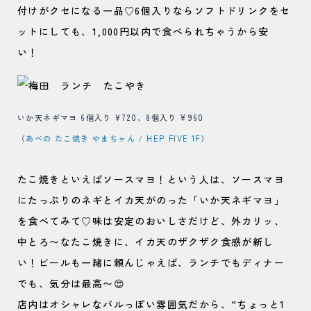
付けがクセになる一品♡6個入りならソフトドリンクをセ
ットにしても、1,000円以内で食べられちゃうから安
い！
いか天ネギマヨ 6個入り ¥720、8個入り ¥960
（
あべの たこ焼き やまちゃん / HEP FIVE 1F
）
たこ焼きといえばソースマヨ！という人は、ソースマヨ
にたっぷりのネギとイカ天がのった「いか天ネギマヨ」
を食べてみて♡味は安定のおいしさだけど、外カリッ、
中とろ〜なたこ焼きに、イカ天のザクザク食感が新し
い！ビールも一緒に頼んじゃえば、ランチでもディナー
でも、気分は最高〜😍
店内はオシャレなバルっぽい雰囲気だから、“ちょっと1