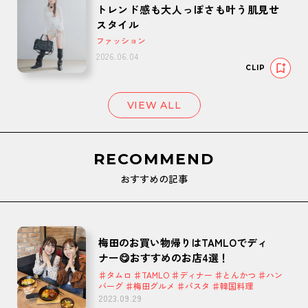
トレンド感も大人っぽさも叶う肌見せ
スタイル
ファッション
2026.06.04
CLIP
VIEW ALL
RECOMMEND
おすすめの記事
梅田のお買い物帰りはTAMLOでディ
ナー😋おすすめのお店4選！
♯タムロ ♯TAMLO ♯ディナー ♯とんかつ ♯ハン
バーグ ♯梅田グルメ ♯パスタ ♯韓国料理
2023.09.29