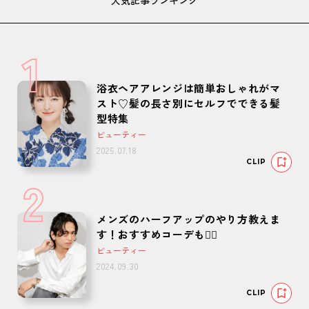
人気記事ランキング
1
浴衣ヘアアレンジは簡単おしゃれがマ
スト♡髪の長さ別にセルフでできる髪
型特集
ビューティー
2025.07.18
CLIP
2
メンズのハーフアップのやり方教えま
す！おすすめコーデも🙆‍♂️
ビューティー
2024.09.30
CLIP