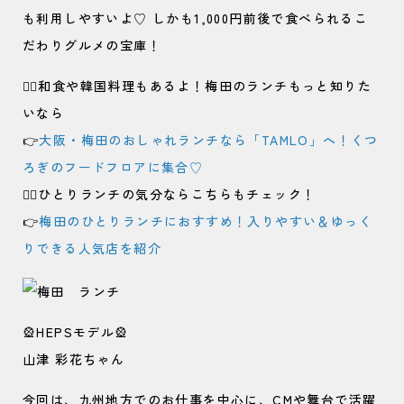
も利用しやすいよ♡ しかも1,000円前後で食べられるこ
だわりグルメの宝庫！
💁‍♀️和食や韓国料理もあるよ！梅田のランチもっと知りた
いなら
👉
大阪・梅田のおしゃれランチなら「TAMLO」へ！くつ
ろぎのフードフロアに集合♡
💁‍♀️ひとりランチの気分ならこちらもチェック！
👉
梅田のひとりランチにおすすめ！入りやすい＆ゆっく
りできる人気店を紹介
🎡HEPSモデル🎡
山津 彩花ちゃん
今回は、九州地方でのお仕事を中心に、CMや舞台で活躍