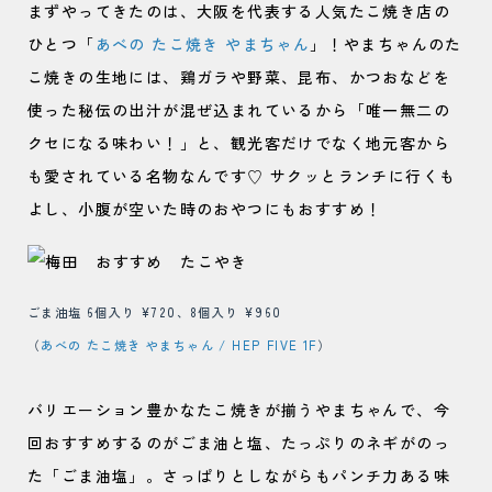
まずやってきたのは、大阪を代表する人気たこ焼き店の
ひとつ「
あべの たこ焼き やまちゃん
」！やまちゃんのた
こ焼きの生地には、鶏ガラや野菜、昆布、かつおなどを
使った秘伝の出汁が混ぜ込まれているから「唯一無二の
クセになる味わい！」と、観光客だけでなく地元客から
も愛されている名物なんです♡ サクッとランチに行くも
よし、小腹が空いた時のおやつにもおすすめ！
ごま油塩 6個入り ¥720、8個入り ¥960
（
あべの たこ焼き やまちゃん / HEP FIVE 1F
）
バリエーション豊かなたこ焼きが揃うやまちゃんで、今
回おすすめするのがごま油と塩、たっぷりのネギがのっ
た「ごま油塩」。さっぱりとしながらもパンチ力ある味