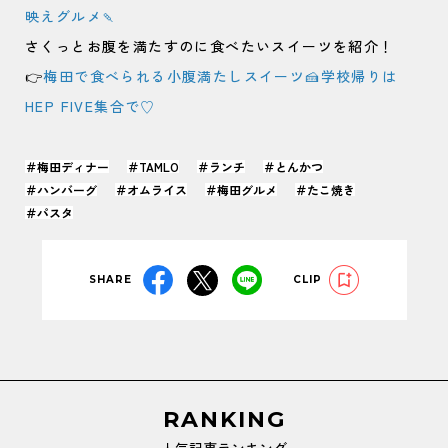
映えグルメ🍡
さくっとお腹を満たすのに食べたいスイーツを紹介！
👉
梅田で食べられる小腹満たしスイーツ🍰学校帰りは
HEP FIVE集合で♡
＃梅田ディナー
＃TAMLO
＃ランチ
＃とんかつ
＃ハンバーグ
＃オムライス
＃梅田グルメ
＃たこ焼き
＃パスタ
SHARE
CLIP
RANKING