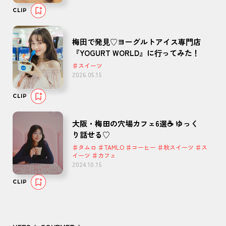
CLIP
梅⽥で発⾒♡ヨーグルトアイス専⾨店
『YOGURT WORLD』に⾏ってみた！
♯スイーツ
2026.05.15
CLIP
大阪・梅田の穴場カフェ6選☕️ ゆっく
り話せる♡
♯タムロ ♯TAMLO ♯コーヒー ♯秋スイーツ ♯ス
イーツ ♯カフェ
2024.10.15
CLIP