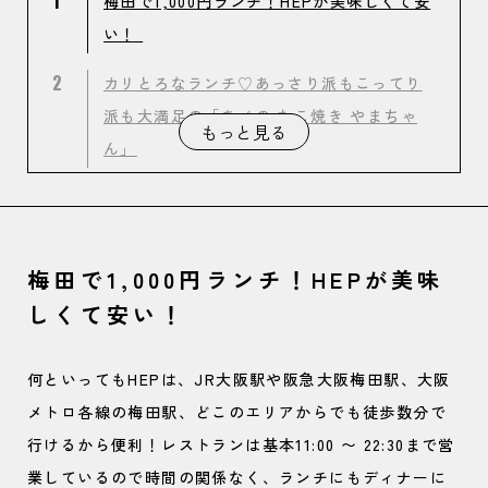
1
梅田で1,000円ランチ！HEPが美味しくて安
い！
2
カリとろなランチ♡あっさり派もこってり
派も大満足の「あべの たこ焼き やまちゃ
もっと見る
ん」
3
とろ〜りチーズとパスタのコラボは間違い
なし♡「Cheeseとはちみつ」でランチ
梅田で1,000円ランチ！HEPが美味
4
お肉の旨味をがっつり味わえる！ソースと
しくて安い！
の相性も抜群な「ハンバーグキッチン マル
バーグ」
何といってもHEPは、JR大阪駅や阪急大阪梅田駅、大阪
メトロ各線の梅田駅、どこのエリアからでも徒歩数分で
行けるから便利！レストランは基本11:00 〜 22:30まで営
業しているので時間の関係なく、ランチにもディナーに