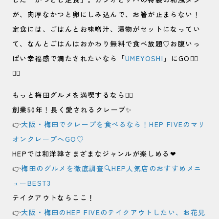
が、肉厚なかつと卵にしみ込んで、お箸が止まらない！
定食には、ごはんとお味噌汁、漬物がセットになってい
て、なんとごはんはおかわり無料で食べ放題♡お腹いっ
ぱい幸福感で満たされたいなら「
UMEYOSHI
」にGO🏃‍♀️
🏃‍♀️
もっと梅田グルメを満喫するなら🏃‍♀️
創業50年！長く愛されるクレープ✨
👉
大阪・梅田でクレープを食べるなら！HEP FIVEのマリ
オンクレープへGO♡
HEPでは和洋韓さまざまなジャンルが楽しめる❤
👉
梅田のグルメを徹底調査🔍HEP人気店のおすすめメニ
ューBEST3
テイクアウトならここ！
👉
大阪・梅田のHEP FIVEのテイクアウトしたい、お花見