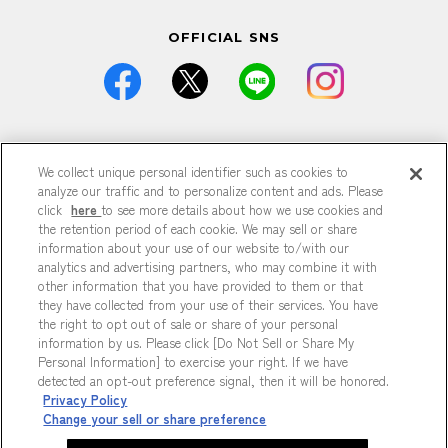
OFFICIAL SNS
価格は全て税込です。
We collect unique personal identifier such as cookies to
掲載している情報は予告なく仕様・デザイン・価格等が変更と
なる場合がございます。
analyze our traffic and to personalize content and ads. Please
掲載している情報は各記事が公開された時点のもので、現在と
click
here
to see more details about how we use cookies and
異なる可能性がございます。
the retention period of each cookie. We may sell or share
掲載商品は数に限りがございますので、品切れの際はご容赦く
information about your use of our website to/with our
ださい。
analytics and advertising partners, who may combine it with
商品の詳細は各店までお問い合わせください。
other information that you have provided to them or that
特に記載がない場合、すべて参考商品です。
they have collected from your use of their services. You have
掲載の記事、写真、イラストなどの無断転載は固くお断りいた
the right to opt out of sale or share of your personal
します。
information by us. Please click [Do Not Sell or Share My
Personal Information] to exercise your right. If we have
detected an opt-out preference signal, then it will be honored.
プライバシーポリシー
Privacy Policy
Do Not Sell or Share My Personal Information
Change your sell or share preference
Copyright © HEP FIVE. All Rights Reserved.