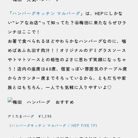
「
ハンバーグキッチン マルバーグ
」は、HEPにしかな
い“レアなお店”って知ってた？🤩梅田に来たならぜひラ
ンチはここで！
お箸で食べられるほどやわらかなハンバーグなのに、噛
めばあふれ出す肉汁！！オリジナルのデミグラスソース
やトマトソースとの相性のよさに思わず笑顔になっちゃ
う！店内の座席は40席、個室っぽい雰囲気のテーブル席
からカウンター席までそろっているから、ともだちや家
族とはもちろん、一人でも気軽に入りやすいよ♡
デミたまバーグ ¥1,298
（
ハンバーグキッチン マルバーグ / HEP FIVE 7F
）