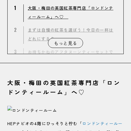
1
大阪・梅田の英国紅茶専門店「ロンドンテ
ィールーム」へ♡
2
まずは自慢の紅茶を選ぼう！今日の一杯は
どれにする？
もっと見る
3
お待ちかねのアフタヌーンティーセットで
贅沢気分に…♡
4
[衣装提供：evelyn] スイーツより甘々な、
大阪・梅田の英国紅茶専門店「ロン
ピンク×レースのワンピース
ドンティールーム」へ♡
HEPナビオの4階にひっそりと佇む「
ロンドンティールー