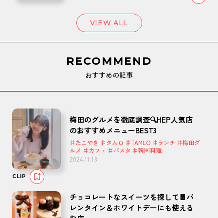
VIEW ALL
RECOMMEND
おすすめの記事
梅田のグルメを徹底調査🔍HEP人気店
のおすすめメニューBEST3
♯たこやき ♯タムロ ♯TAMLO ♯ランチ ♯梅田グ
ルメ ♯カフェ ♯パスタ ♯韓国料理
2024.11.13
CLIP
チョコレートなスイーツを探して🍫バ
レンタイン＆ホワイトデーにも使える