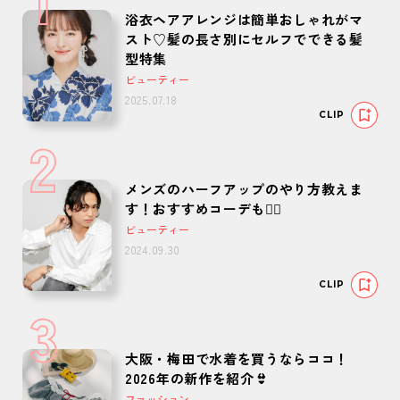
浴衣ヘアアレンジは簡単おしゃれがマ
スト♡髪の長さ別にセルフでできる髪
型特集
ビューティー
2025.07.18
CLIP
2
メンズのハーフアップのやり方教えま
す！おすすめコーデも🙆‍♂️
ビューティー
2024.09.30
CLIP
3
大阪・梅田で水着を買うならココ！
2026年の新作を紹介👙
ファッション