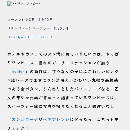
レースフレアOP 8,900円
メリージェーンローファー 8,500円
（
evelyn / HEP FIVE 1F
）
ホテルやカフェでのヌン活に着ていきたいのは、やっぱ
りワンピース！憧れのガーリーファッションが揃う
「
evelyn
」の新作は、甘々な女の子にふさわしいピンク
×総レースでまさにヌン活映え♡かわいい丸襟や高級感
のある金ボタン、ふんわりとしたパフスリーブなど、乙
女の華やか要素がぎゅっと詰まっているワンピースは、
スイーツと一緒に写真を撮りたくなること間違いなし。
⇒
ヌン活コーデ
や
ヘアアレンジ
に迷ったら、こちらも要
チェック！