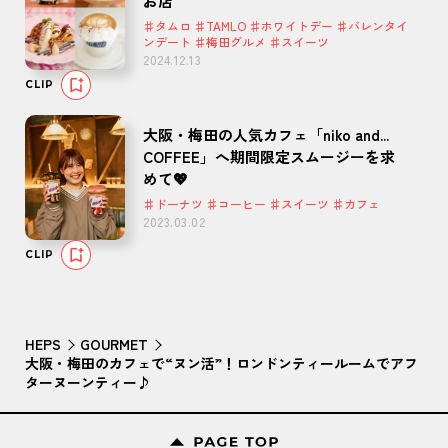
お店
♯タムロ ♯TAMLO ♯ホワイトデー ♯バレンタイ
ンデート ♯梅田グルメ ♯スイーツ
2024.12.13
CLIP
大阪・梅田の人気カフェ「niko and...
COFFEE」へ期間限定スムージーを求
めて💖
♯ドーナツ ♯コーヒー ♯スイーツ ♯カフェ
2023.03.02
CLIP
HEPS
GOURMET
大阪・梅田のカフェで“ヌン活”！ロンドンティールームでアフ
ターヌーンティー♪