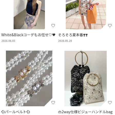
White&Blackコーデもお任せ🤍🖤
そろそろ夏本番❣️❣️
2026.06.03
2026.05.20
💞パールベルト💞
👜2way仕様ビジューハンドルbag