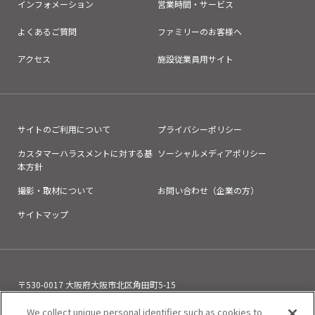
インフォメーション
営業時間・サービス
よくあるご質問
ファミリーのお客様へ
アクセス
施設従業員用サイト
サイトのご利用について
プライバシーポリシー
カスタマーハラスメントに対する基
ソーシャルメディアポリシー
本方針
撮影・取材について
お問い合わせ（企業の方）
サイトマップ
〒530-0017 大阪府大阪市北区角田町5-15
お電話でのお問い合わせ
We collect unique personal identifier such as cookies to
06-6313-0501
（11:00～21:00）