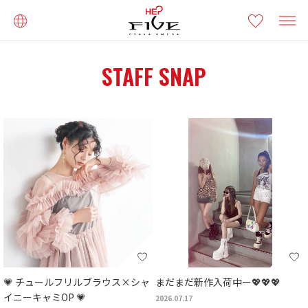
STAFF SNAP
💗 チュールフリルブラウス×シャ
まだまだ新作入荷中ー💖💖💖
イニーキャミOP 💗
2026.07.17