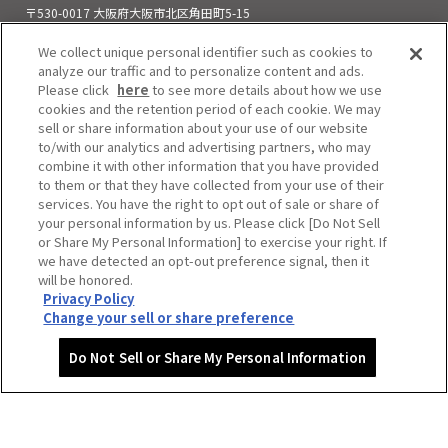
〒530-0017 大阪府大阪市北区角田町5-15
お電話でのお問い合わせ
We collect unique personal identifier such as cookies to
06-6313-0501
（11:00～21:00）
analyze our traffic and to personalize content and ads.
Please click
here
to see more details about how we use
cookies and the retention period of each cookie. We may
sell or share information about your use of our website
to/with our analytics and advertising partners, who may
combine it with other information that you have provided
to them or that they have collected from your use of their
services. You have the right to opt out of sale or share of
your personal information by us. Please click [Do Not Sell
or Share My Personal Information] to exercise your right. If
we have detected an opt-out preference signal, then it
will be honored.
Privacy Policy
Do Not Sell or Share My Personal Information
Change your sell or share preference
Copyright © HEP FIVE. All Rights Reserved.
Do Not Sell or Share My Personal Information