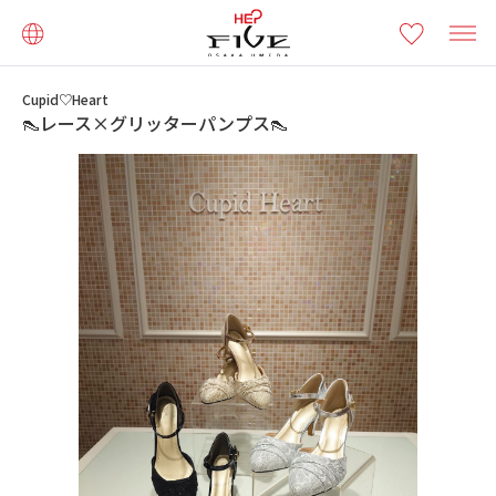
Cupid♡Heart
👠レース×グリッターパンプス👠