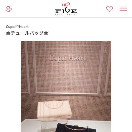
Cupid♡Heart
👜チュールバッグ👜