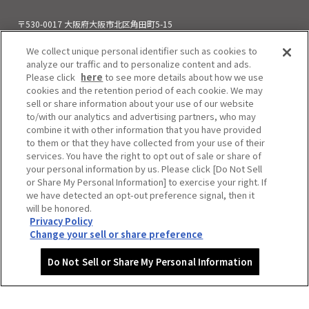
〒530-0017 大阪府大阪市北区角田町5-15
お電話でのお問い合わせ
We collect unique personal identifier such as cookies to
06-6313-0501
（11:00～21:00）
analyze our traffic and to personalize content and ads.
Please click
here
to see more details about how we use
cookies and the retention period of each cookie. We may
sell or share information about your use of our website
to/with our analytics and advertising partners, who may
combine it with other information that you have provided
to them or that they have collected from your use of their
services. You have the right to opt out of sale or share of
your personal information by us. Please click [Do Not Sell
or Share My Personal Information] to exercise your right. If
we have detected an opt-out preference signal, then it
will be honored.
Privacy Policy
Do Not Sell or Share My Personal Information
Change your sell or share preference
Copyright © HEP FIVE. All Rights Reserved.
Do Not Sell or Share My Personal Information