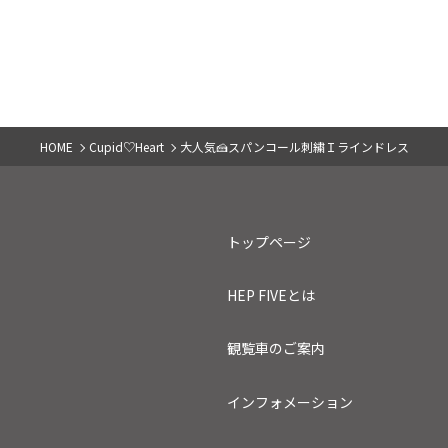
👠セパレートパンプス👠
新作🎈
2025.07.03
2025.04
OF
HOME
Cupid♡Heart
大人気🍰スパンコール刺繍Ｉラインドレス