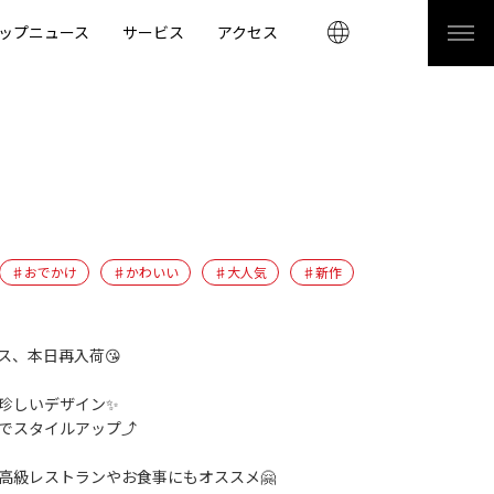
ップニュース
サービス
アクセス
♯おでかけ
♯かわいい
♯大人気
♯新作
ス、本日再入荷😘
珍しいデザイン✨
でスタイルアップ⤴️
高級レストランやお食事にもオススメ🤗