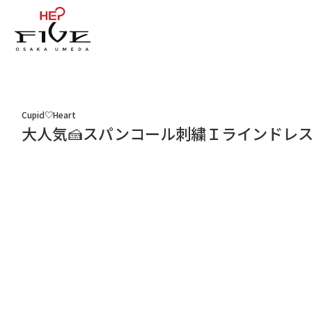
Cupid♡Heart
大人気🍰スパンコール刺繍Ｉラインドレ