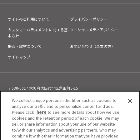
サイトのご利用について
プライバシーポリシー
カスタマーハラスメントに対する基
ソーシャルメディアポリシー
本方針
撮影・取材について
お問い合わせ（企業の方）
サイトマップ
〒530-0017 大阪府大阪市北区角田町5-15
お電話でのお問い合わせ
We collect unique personal identifier such as cookies to
06-6313-0501
（11:00～21:00）
analyze our traffic and to personalize content and ads.
Please click
here
to see more details about how we use
cookies and the retention period of each cookie. We may
sell or share information about your use of our website
to/with our analytics and advertising partners, who may
combine it with other information that you have provided