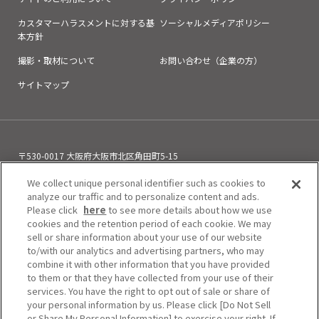
カスタマーハラスメントに対する基
ソーシャルメディアポリシー
本方針
撮影・取材について
お問い合わせ（企業の方）
サイトマップ
〒530-0017 大阪府大阪市北区角田町5-15
お電話でのお問い合わせ
We collect unique personal identifier such as cookies to
06-6313-0501
（11:00～21:00）
analyze our traffic and to personalize content and ads.
Please click
here
to see more details about how we use
cookies and the retention period of each cookie. We may
sell or share information about your use of our website
to/with our analytics and advertising partners, who may
combine it with other information that you have provided
to them or that they have collected from your use of their
services. You have the right to opt out of sale or share of
your personal information by us. Please click [Do Not Sell
or Share My Personal Information] to exercise your right. If