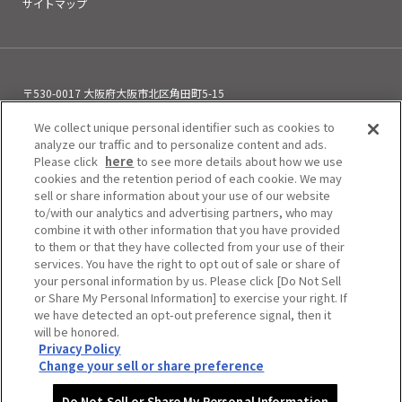
サイトマップ
〒530-0017 大阪府大阪市北区角田町5-15
お電話でのお問い合わせ
We collect unique personal identifier such as cookies to
06-6313-0501
（11:00～21:00）
analyze our traffic and to personalize content and ads.
Please click
here
to see more details about how we use
cookies and the retention period of each cookie. We may
sell or share information about your use of our website
to/with our analytics and advertising partners, who may
combine it with other information that you have provided
to them or that they have collected from your use of their
services. You have the right to opt out of sale or share of
your personal information by us. Please click [Do Not Sell
or Share My Personal Information] to exercise your right. If
we have detected an opt-out preference signal, then it
will be honored.
Privacy Policy
Do Not Sell or Share My Personal Information
Change your sell or share preference
Copyright © HEP FIVE. All Rights Reserved.
Do Not Sell or Share My Personal Information