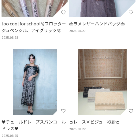
too cool for school🫧フロッター
👜ラメレザーハンドバッグ👜
ジュペンシル、アイグリッツ🫧
2025.08.27
2025.08.28
🖤チュールドレープスパンコール
👛レース×ビジュー袱紗👛
ドレス🖤
2025.08.22
2025.08.25