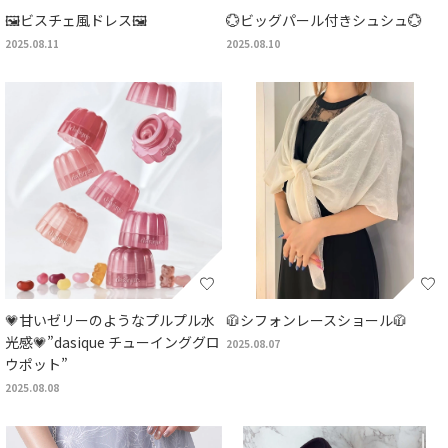
🖼️ビスチェ風ドレス🖼️
💮ビッグパール付きシュシュ💮
2025.08.11
2025.08.10
💗甘いゼリーのようなプルプル水
🧥シフォンレースショール🧥
光感💗”dasique チューインググロ
2025.08.07
ウポット”
2025.08.08