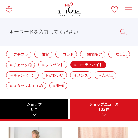
♯プチプラ
♯雑貨
♯コラボ
♯期間限定
♯推し活
♯チェック柄
♯プレゼント
♯コーディネイト
♯キャンペーン
♯かわいい
♯メンズ
♯大人気
♯スタッフおすすめ
♯新作
ショップ
ショップニュース
0
123
件
件