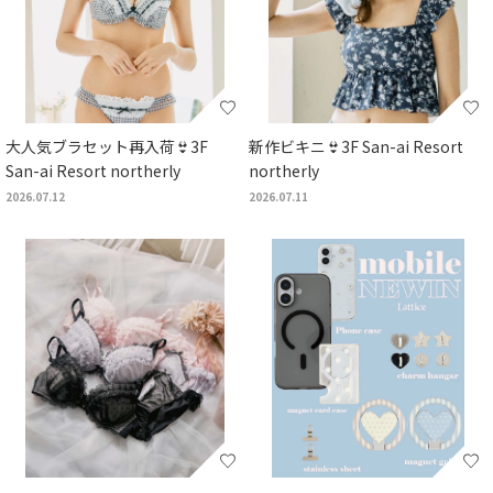
大人気ブラセット再入荷👙3F
新作ビキニ👙3F San-ai Resort
San-ai Resort northerly
northerly
2026.07.12
2026.07.11