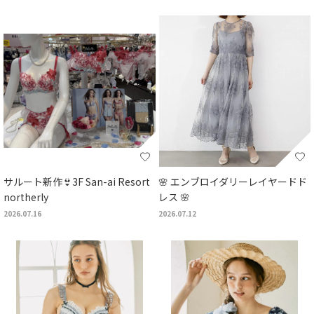
サルート新作👙3F San-ai Resort
🌸 エンブロイダリーレイヤードド
northerly
レス 🌸
2026.07.16
2026.07.12