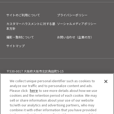
サイトのご利用について
プライバシーポリシー
カスタマーハラスメントに対する基
ソーシャルメディアポリシー
本方針
撮影・取材について
お問い合わせ（企業の方）
サイトマップ
〒530-0017 大阪府大阪市北区角田町5-15
お電話でのお問い合わせ
We collect unique personal identifier such as cookies to
06-6313-0501
（11:00～21:00）
analyze our traffic and to personalize content and ads.
Please click
here
to see more details about how we use
cookies and the retention period of each cookie. We may
sell or share information about your use of our website
to/with our analytics and advertising partners, who may
combine it with other information that you have provided