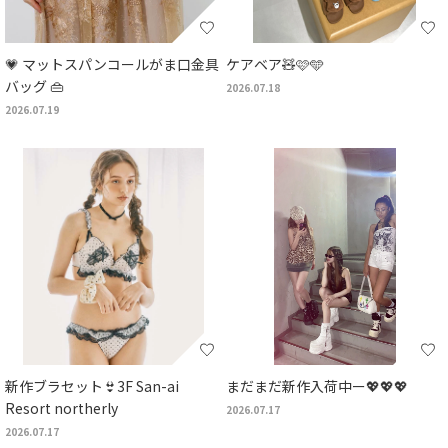
💗 マットスパンコールがま口金具
ケアベア🧸🩷🩵
バッグ 👜
2026.07.18
2026.07.19
新作ブラセット👙3F San-ai
まだまだ新作入荷中ー💖💖💖
Resort northerly
2026.07.17
2026.07.17