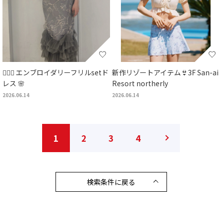
🧚🏻‍♀️ エンブロイダリーフリルsetド
新作リゾートアイテム👙3F San-ai
レス 🌸
Resort northerly
2026.06.14
2026.06.14
1
2
3
4
検索条件に戻る