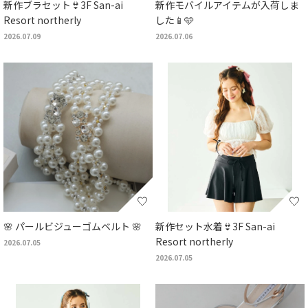
新作ブラセット👙3F San-ai
新作モバイルアイテムが入荷しま
Resort northerly
した📱🩵
2026.07.09
2026.07.06
🌸 パールビジューゴムベルト 🌸
新作セット水着👙3F San-ai
Resort northerly
2026.07.05
2026.07.05