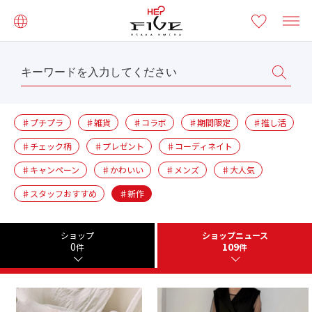
♯プチプラ
♯雑貨
♯コラボ
♯期間限定
♯推し活
♯チェック柄
♯プレゼント
♯コーディネイト
♯キャンペーン
♯かわいい
♯メンズ
♯大人気
♯スタッフおすすめ
♯新作
ショップ
ショップニュース
0
109
件
件