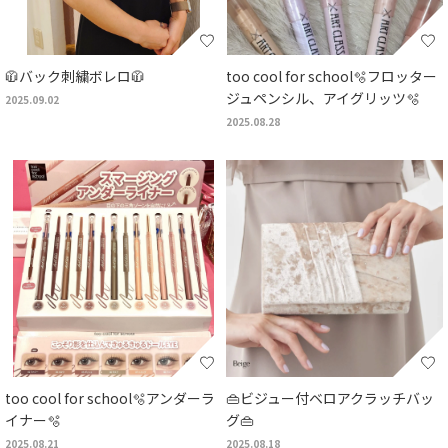
🧥バック刺繍ボレロ🧥
too cool for school🫧フロッター
ジュペンシル、アイグリッツ🫧
2025.09.02
2025.08.28
too cool for school🫧アンダーラ
👜ビジュー付ベロアクラッチバッ
イナー🫧
グ👜
2025.08.21
2025.08.18