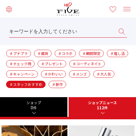
♯プチプラ
♯雑貨
♯コラボ
♯期間限定
♯推し活
♯チェック柄
♯プレゼント
♯コーディネイト
♯キャンペーン
♯かわいい
♯メンズ
♯大人気
♯スタッフおすすめ
♯新作
ショップ
ショップニュース
0
112
件
件