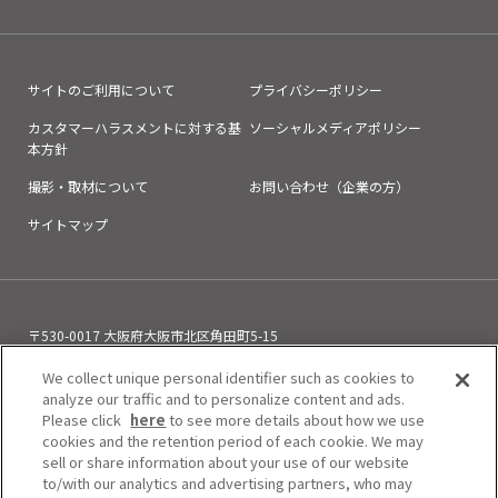
サイトのご利用について
プライバシーポリシー
カスタマーハラスメントに対する基
ソーシャルメディアポリシー
本方針
撮影・取材について
お問い合わせ（企業の方）
サイトマップ
〒530-0017 大阪府大阪市北区角田町5-15
お電話でのお問い合わせ
We collect unique personal identifier such as cookies to
06-6313-0501
（11:00～21:00）
analyze our traffic and to personalize content and ads.
Please click
here
to see more details about how we use
cookies and the retention period of each cookie. We may
sell or share information about your use of our website
to/with our analytics and advertising partners, who may