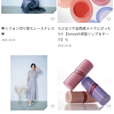
💖シフォン切り替えレースドレス
🫧ぷるツヤ血色感メイクにぴった
💖
り!! 【hinceの卵型リップ＆チー
ク】🫧
2025.10.30
2025.10.28