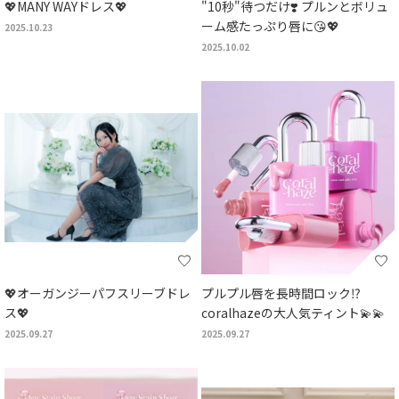
💖MANY WAYドレス💖
"10秒"待つだけ❣️ プルンとボリュ
ーム感たっぷり唇に😘💖
2025.10.23
2025.10.02
💖オーガンジーパフスリーブドレ
プルプル唇を長時間ロック⁉
ス💖
coralhazeの大人気ティント💫💫
2025.09.27
2025.09.27