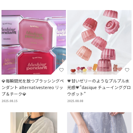
💎毎瞬間光を放つブラッシングペ
💗甘いゼリーのようなプルプル水
ンダント alternativestereo リッ
光感💗”dasique チューインググロ
プ＆チーク💎
ウポット”
2025.08.15
2025.08.08