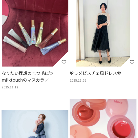
なりたい理想のまつ毛に💘
💖ラメビスチェ風ドレス💖
milktouchのマスカラ🪄
2025.11.06
2025.11.12