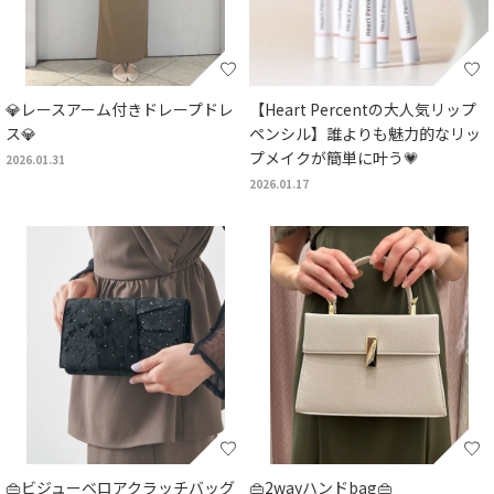
💎レースアーム付きドレープドレ
【Heart Percentの大人気リップ
ス💎
ペンシル】誰よりも魅力的なリッ
プメイクが簡単に叶う💗
2026.01.31
2026.01.17
👜ビジューベロアクラッチバッグ
👜2wayハンドbag👜