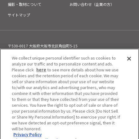
撮影・取材について
お問い合わせ（企業の方）
サイトマップ
〒530-0017 大阪府大阪市北区角田町5-15
お電話でのお問い合わせ
We collect unique personal identifier such as cookies to
06-6313-0501
（11:00～21:00）
analyze our traffic and to personalize content and ads.
Please click
here
to see more details about how we use
cookies and the retention period of each cookie. We may
sell or share information about your use of our website
to/with our analytics and advertising partners, who may
combine it with other information that you have provided
to them or that they have collected from your use of their
services. You have the right to opt out of sale or share of
your personal information by us. Please click [Do Not Sell
or Share My Personal Information] to exercise your right. If
we have detected an opt-out preference signal, then it
will be honored.
Privacy Policy
Do Not Sell or Share My Personal Information