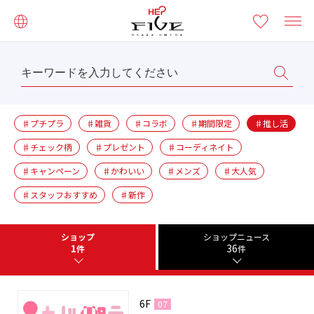
♯プチプラ
♯雑貨
♯コラボ
♯期間限定
♯推し活
♯チェック柄
♯プレゼント
♯コーディネイト
♯キャンペーン
♯かわいい
♯メンズ
♯大人気
♯スタッフおすすめ
♯新作
ショップ
ショップニュース
1
36
件
件
6F
07