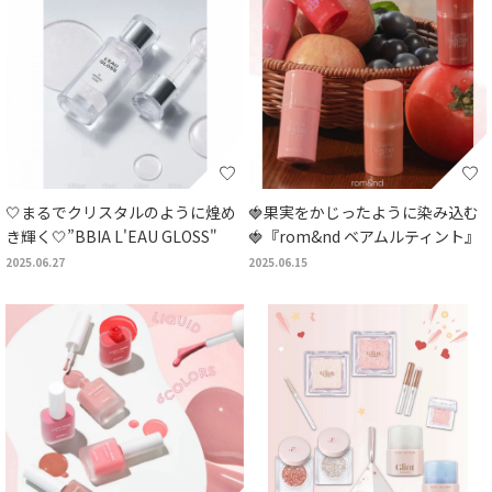
🤍まるでクリスタルのように煌め
🍓果実をかじったように染み込む
き輝く🤍”BBIA L'EAU GLOSS"
🍓『rom&nd ベアムルティント』
2025.06.27
2025.06.15