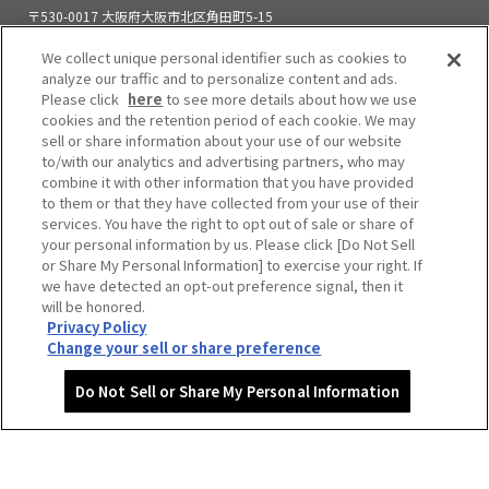
〒530-0017 大阪府大阪市北区角田町5-15
お電話でのお問い合わせ
We collect unique personal identifier such as cookies to
06-6313-0501
（11:00～21:00）
analyze our traffic and to personalize content and ads.
Please click
here
to see more details about how we use
cookies and the retention period of each cookie. We may
sell or share information about your use of our website
to/with our analytics and advertising partners, who may
combine it with other information that you have provided
to them or that they have collected from your use of their
services. You have the right to opt out of sale or share of
your personal information by us. Please click [Do Not Sell
or Share My Personal Information] to exercise your right. If
we have detected an opt-out preference signal, then it
will be honored.
Privacy Policy
Do Not Sell or Share My Personal Information
Change your sell or share preference
Copyright © HEP FIVE. All Rights Reserved.
Do Not Sell or Share My Personal Information