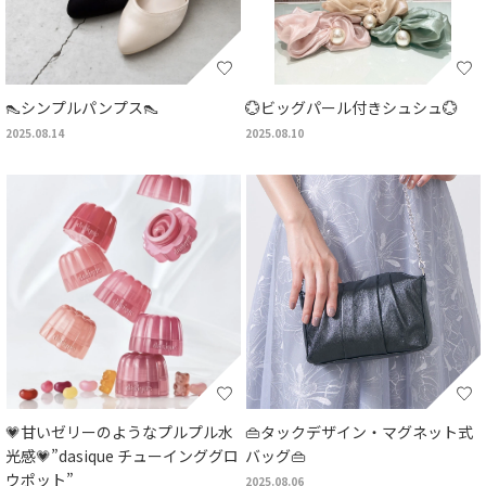
👠シンプルパンプス👠
💮ビッグパール付きシュシュ💮
2025.08.14
2025.08.10
💗甘いゼリーのようなプルプル水
👜タックデザイン・マグネット式
光感💗”dasique チューインググロ
バッグ👜
ウポット”
2025.08.06