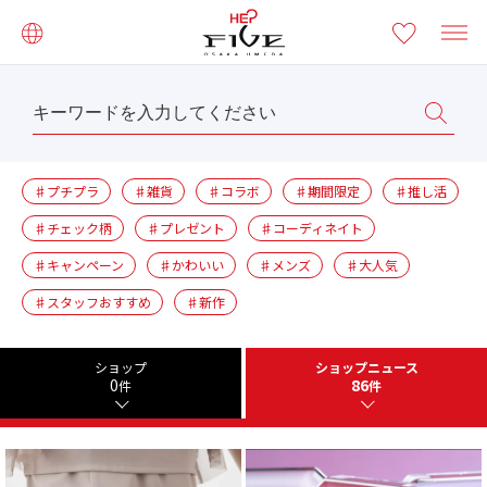
♯プチプラ
♯雑貨
♯コラボ
♯期間限定
♯推し活
♯チェック柄
♯プレゼント
♯コーディネイト
♯キャンペーン
♯かわいい
♯メンズ
♯大人気
♯スタッフおすすめ
♯新作
ショップ
ショップニュース
0
86
件
件