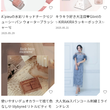
A’pieuの水彩リキッドチーク🫧ジ
キラキラ好き大注目💖Glintの
ューシーパン ウォーターブラッシ
✨KIRAKIRAラッキーボックス✨
ャー🫧
2025.05.21
2025.05.29
使いやすいデュオカラーで捨て色
大人気🍰スパンコール刺繍Ｉライ
なし🩷 lilybyred リトルビティ モ
ンドレス