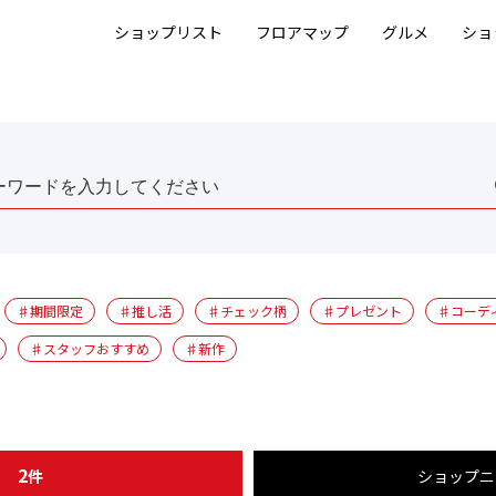
ショップリスト
フロアマップ
グルメ
ショ
♯期間限定
♯推し活
♯チェック柄
♯プレゼント
♯コーデ
♯スタッフおすすめ
♯新作
2
プ
件
ショップニ