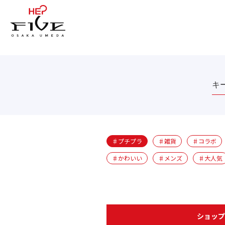
♯プチプラ
♯雑貨
♯コラボ
♯かわいい
♯メンズ
♯大人気
ショッ