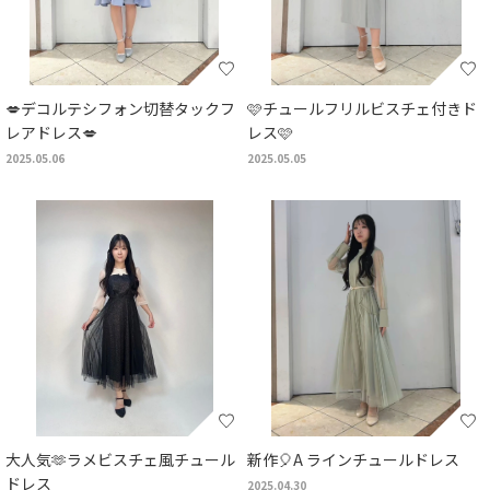
💋デコルテシフォン切替タックフ
🩷チュールフリルビスチェ付きド
レアドレス💋
レス🩷
2025.05.06
2025.05.05
大人気🫶ラメビスチェ風チュール
新作🎈A ラインチュールドレス
ドレス
2025.04.30