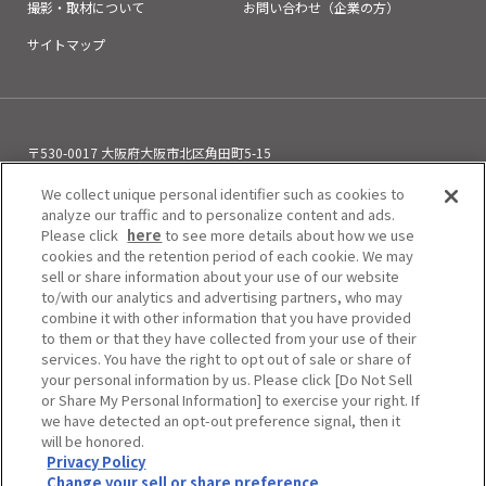
撮影・取材について
お問い合わせ（企業の方）
サイトマップ
〒530-0017 大阪府大阪市北区角田町5-15
お電話でのお問い合わせ
We collect unique personal identifier such as cookies to
06-6313-0501
（11:00～21:00）
analyze our traffic and to personalize content and ads.
Please click
here
to see more details about how we use
cookies and the retention period of each cookie. We may
sell or share information about your use of our website
to/with our analytics and advertising partners, who may
combine it with other information that you have provided
to them or that they have collected from your use of their
services. You have the right to opt out of sale or share of
your personal information by us. Please click [Do Not Sell
or Share My Personal Information] to exercise your right. If
we have detected an opt-out preference signal, then it
will be honored.
Privacy Policy
Do Not Sell or Share My Personal Information
Change your sell or share preference