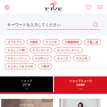
♯プチプラ
♯雑貨
♯コラボ
♯期間限定
♯推し活
♯チェック柄
♯プレゼント
♯コーディネイト
♯キャンペーン
♯かわいい
♯メンズ
♯大人気
♯スタッフおすすめ
♯新作
ショップ
ショップニュース
157
244
件
件