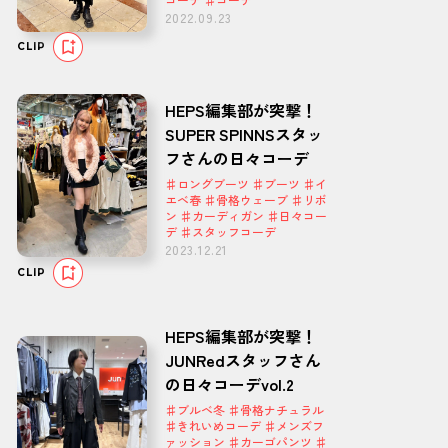
2022.09.23
CLIP
HEPS編集部が突撃！
SUPER SPINNSスタッ
フさんの日々コーデ
♯ロングブーツ ♯ブーツ ♯イ
エベ春 ♯骨格ウェーブ ♯リボ
ン ♯カーディガン ♯日々コー
デ ♯スタッフコーデ
2023.12.21
CLIP
HEPS編集部が突撃！
JUNRedスタッフさん
の日々コーデvol.2
♯ブルベ冬 ♯骨格ナチュラル
♯きれいめコーデ ♯メンズフ
ァッション ♯カーゴパンツ ♯