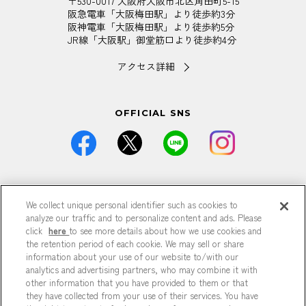
〒530-0017 大阪府大阪市北区角田町5-15
阪急電車「大阪梅田駅」より徒歩約3分
阪神電車「大阪梅田駅」より徒歩約5分
JR線「大阪駅」御堂筋口より徒歩約4分
アクセス詳細
OFFICIAL SNS
価格は全て税込です。
We collect unique personal identifier such as cookies to
掲載している情報は予告なく仕様・デザイン・価格等が変更と
なる場合がございます。
analyze our traffic and to personalize content and ads. Please
掲載している情報は各記事が公開された時点のもので、現在と
click
here
to see more details about how we use cookies and
異なる可能性がございます。
the retention period of each cookie. We may sell or share
掲載商品は数に限りがございますので、品切れの際はご容赦く
information about your use of our website to/with our
ださい。
analytics and advertising partners, who may combine it with
商品の詳細は各店までお問い合わせください。
other information that you have provided to them or that
特に記載がない場合、すべて参考商品です。
they have collected from your use of their services. You have
掲載の記事、写真、イラストなどの無断転載は固くお断りいた