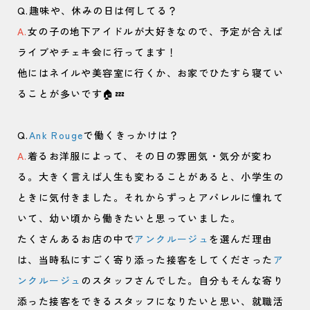
Q.趣味や、休みの日は何してる？
A.
女の子の地下アイドルが大好きなので、予定が合えば
ライブやチェキ会に行ってます！
他にはネイルや美容室に行くか、お家でひたすら寝てい
ることが多いです🏠💤
Q.
Ank Rouge
で働くきっかけは？
A.
着るお洋服によって、その日の雰囲気・気分が変わ
る。大きく言えば人生も変わることがあると、小学生の
ときに気付きました。それからずっとアパレルに憧れて
いて、幼い頃から働きたいと思っていました。
たくさんあるお店の中で
アンクルージュ
を選んだ理由
は、当時私にすごく寄り添った接客をしてくださった
ア
ンクルージュ
のスタッフさんでした。自分もそんな寄り
添った接客をできるスタッフになりたいと思い、就職活