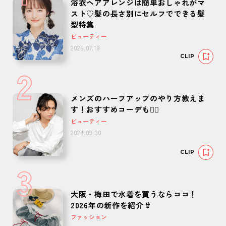
浴衣ヘアアレンジは簡単おしゃれがマ
スト♡髪の長さ別にセルフでできる髪
型特集
ビューティー
2025.07.18
CLIP
2
メンズのハーフアップのやり方教えま
す！おすすめコーデも🙆‍♂️
ビューティー
2024.09.30
CLIP
3
大阪・梅田で水着を買うならココ！
2026年の新作を紹介👙
ファッション