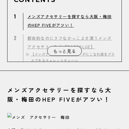
1
メンズアクセサリーを探すなら大阪・梅田
のHEP FIVEがアツい！
2
都会的なのにラフなかっこよさ漂うメンズ
アクセサリーなら【RAGEBLUE】
もっと見る
【メンズアクセサリー①】コーデにこなれ感をプラ
スできるウォレットチェーン
【メンズアクセサリー②】実用性もおしゃれも兼ね
備えたカラビナキーホルダー
【メンズアクセサリー③】シンプルなコーデもサマ
メンズアクセサリーを探すなら大
になるチェーンネックレス
阪・梅田のHEP FIVEがアツい！