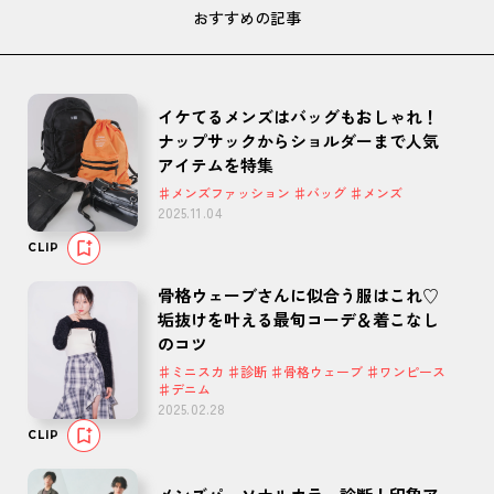
おすすめの記事
イケてるメンズはバッグもおしゃれ！
ナップサックからショルダーまで人気
アイテムを特集
♯メンズファッション ♯バッグ ♯メンズ
2025.11.04
CLIP
骨格ウェーブさんに似合う服はこれ♡
垢抜けを叶える最旬コーデ＆着こなし
のコツ
♯ミニスカ ♯診断 ♯骨格ウェーブ ♯ワンピース
♯デニム
2025.02.28
CLIP