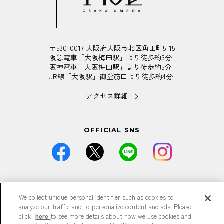
〒530-0017 大阪府大阪市北区角田町5-15
阪急電車「大阪梅田駅」より徒歩約3分
阪神電車「大阪梅田駅」より徒歩約5分
JR線「大阪駅」御堂筋口より徒歩約4分
アクセス詳細
OFFICIAL SNS
価格は全て税込です。
We collect unique personal identifier such as cookies to
掲載している情報は予告なく仕様・デザイン・価格等が変更と
analyze our traffic and to personalize content and ads. Please
なる場合がございます。
掲載している情報は各記事が公開された時点のもので、現在と
click
here
to see more details about how we use cookies and