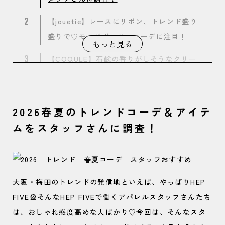
2
【jouetie】レースにリボン、トレンド盛り
盛りで♡モードガーリーコーデに注目！
もっと見る
3
【COQULE】石鹸の香りがしそうなクリー
ンさ！好感度抜群の大人きれいめコーデ
4
【MURUA】Y2Kっぽなミリタリーカジュア
2026春夏のトレンドコーデ＆アイテ
ルでヘルシーな色気を纏う！
ムをスタッフさんに調査！
大阪・梅田のトレンドの発信地といえば、やっぱりHEP
FIVE🎡そんなHEP FIVEで働くアパレルスタッフさんたち
は、おしゃれ感度高めな人ばかり♡今回は、そんなスタ