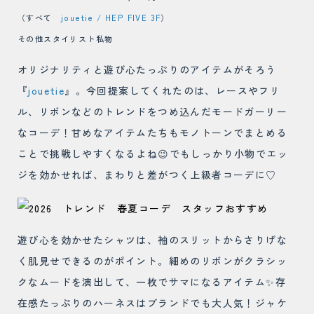
（すべて
jouetie / HEP FIVE 3F
）
その他スタイリスト私物
オリジナリティと遊び心たっぷりのアイテムがそろう
『
jouetie
』。今回提案してくれたのは、レースやフリ
ル、リボンなどのトレンドをつめ込んだモードガーリー
なコーデ！甘めなアイテムたちもモノトーンでまとめる
ことで挑戦しやすくなるよね😉でもしっかり小物でエッ
ジを効かせれば、まわりと差がつく上級者コーデに♡
遊び心を効かせたシャツは、袖のスリットからさりげな
く肌見せできるのがポイント。細めのリボンがクラシッ
クなムードを演出して、一枚でサマになるアイテム✨存
在感たっぷりのハーネスはブランドでも大人気！ジャケ