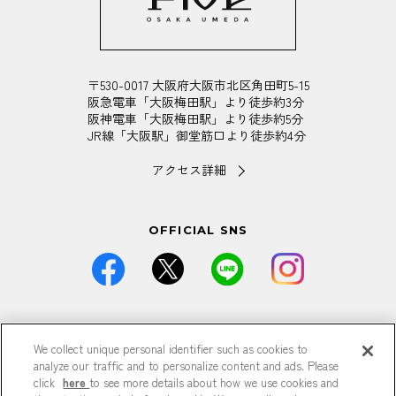
〒530-0017 大阪府大阪市北区角田町5-15
阪急電車「大阪梅田駅」より徒歩約3分
阪神電車「大阪梅田駅」より徒歩約5分
JR線「大阪駅」御堂筋口より徒歩約4分
アクセス詳細
OFFICIAL SNS
価格は全て税込です。
We collect unique personal identifier such as cookies to
掲載している情報は予告なく仕様・デザイン・価格等が変更と
なる場合がございます。
analyze our traffic and to personalize content and ads. Please
掲載している情報は各記事が公開された時点のもので、現在と
click
here
to see more details about how we use cookies and