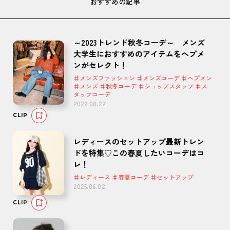
おすすめの記事
～2023トレンド秋冬コーデ～ メンズ
大学生におすすめのアイテムをへプメ
ンがセレクト！
♯メンズファッション ♯メンズコーデ ♯ヘプメン
♯メンズ ♯秋冬コーデ ♯ショップスタッフ ♯ス
タッフコーデ
2022.08.22
CLIP
レディースのセットアップ最新トレン
ドを特集♡この春夏したいコーデはコ
レ！
♯レディース ♯春夏コーデ ♯セットアップ
2025.06.02
CLIP