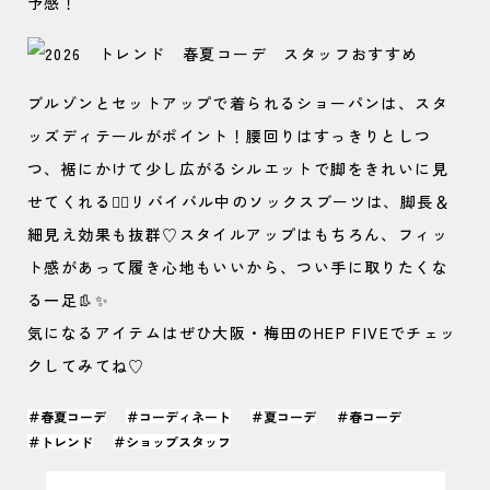
予感！
ブルゾンとセットアップで着られるショーパンは、スタ
ッズディテールがポイント！腰回りはすっきりとしつ
つ、裾にかけて少し広がるシルエットで脚をきれいに見
せてくれる🙆‍♀️リバイバル中のソックスブーツは、脚長＆
細見え効果も抜群♡スタイルアップはもちろん、フィッ
ト感があって履き心地もいいから、つい手に取りたくな
る一足👢✨
気になるアイテムはぜひ大阪・梅田のHEP FIVEでチェッ
クしてみてね♡
＃春夏コーデ
＃コーディネート
＃夏コーデ
＃春コーデ
＃トレンド
＃ショップスタッフ