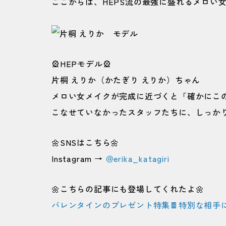
ここからは、HEPS流の最強に盛れるメロい女
🎡HEPモデル🎡
片桐 えりか（かたぎり えりか）ちゃん
メロい女メイクが完成に近づくと「確かにこの
こなせていなかったスタッフたちに、しっかり
🌼SNSはこちら🌼
Instagram →
＠erika_katagiri
🌼こちらの記事にも登場してくれたよ🌼
バレンタインのプレゼント特集🍫特別な相手