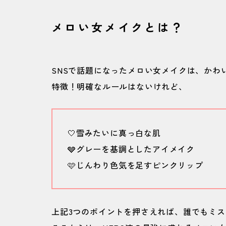
5
その他メロいメイクにおすすめのコス
メロい女メイクとは？
しっかりカバーしつつもナチュラル仕
ほんのり色気漂うピンクブラウンで目
SNSで話題になったメロい女メイクは、かわ
ガラスみたいなツヤと奥行きにきゅん
特徴！明確なルールはないけれど、
🤍雪みたいに真っ白な肌
🩶グレーを基調としたアイメイク
🩷じんわり色気を足すピンクリップ
上記3つのポイントを押さえれば、誰でもミ