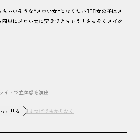
いそうな“メロい女”になりたい😮‍💨💘女の子はメ
も簡単にメロい女に変身できちゃう！さっそくメイク
ライトで立体感を演出
が基本♡束感まつげで抜かりなく
っと見る
果実みたいな血色感でメロ仕上げ