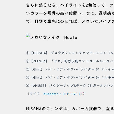
さらに盛るなら、ハイライトを2色使って、
いカラーを頬骨の高い位置へ。次に、透明感が
て、目頭＆鼻先にのせれば、メロい女メイクの
①【MISSHA】 グロウクッションファンデーション（ルミナ
②【ZEESEA】 「ゼロ」粉感皮脂コントロールルースパウ
③【Glint】 バイ・ビディボブハイライター 01 デュイム
④【Glint】 バイ・ビディボブハイライター 04 ミルキー
⑤【AMUSE】 パウダーリップ&チーク 08 ガールフレンド
（すべて
aiicosme / HEP FIVE 6F
）
MISSHAのファンデは、カバー力抜群で、