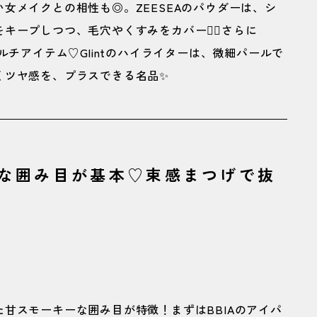
女メイクとの相性も◎。ZEESEAのパウダーは、シ
ープしつつ、毛穴やくすみをカバー🙆‍♀️さらに
ルチアイテム♡Glintのハイライターは、微細パールで
くツヤ感を、プラスできる名品✨
な囲み目が基本♡束感まつげで抜
甘スモーキーな囲み目が特徴！まずはBBIAのアイパ