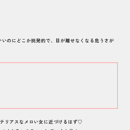
メたちを紹介♡
上げ♡名品ベースメイクアイテム
もとを自然に強調♡
いいのにどこか挑発的で、目が離せなくなる危うさが
♡オーラを仕込むカラーグロス
ステリアスなメロい女に近づけるはず♡