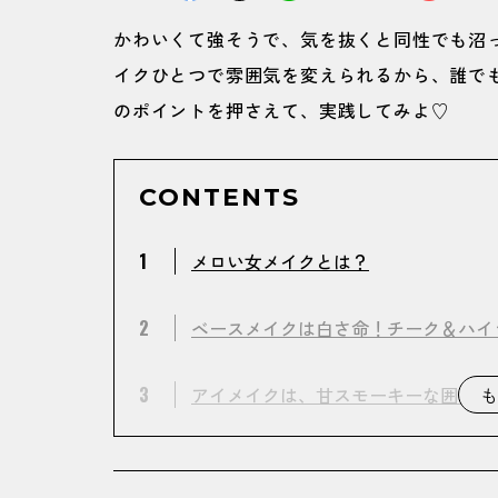
かわいくて強そうで、気を抜くと同性でも沼っちゃ
イクひとつで雰囲気を変えられるから、誰で
のポイントを押さえて、実践してみよ♡
CONTENTS
1
メロい女メイクとは？
2
ベースメイクは白さ命！チーク＆ハイ
3
アイメイクは、甘スモーキーな囲み目
も
4
リップは内側から色気をにじませて♡