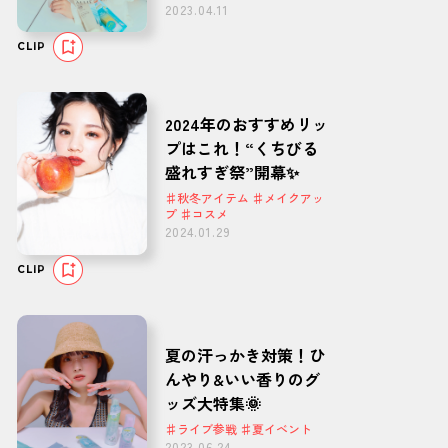
2023.04.11
CLIP
2024年のおすすめリッ
プはこれ！“くちびる
盛れすぎ祭”開幕✨
♯秋冬アイテム ♯メイクアッ
プ ♯コスメ
2024.01.29
CLIP
夏の汗っかき対策！ひ
んやり&いい香りのグ
ッズ大特集🌞
♯ライブ参戦 ♯夏イベント
2023.06.24