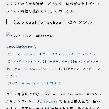
にくくやわらかな質感、グリッターは粒が大きすぎずマ
ットとの相性も抜群です！」とのこと🙆‍♀️
【too cool for school】のペンシル
※商品は画像の上から
【too cool for school】アートクラス フロッタージュペンシル
（01シャイニングリネン、02ロージーデュー、08センティッドブー
ケ、11デューベージュ、09シアーヌード、10クラッシーフィグ） 各
1,620円
（すべて
aiicosme / HEP FIVE 6F
）
コスメ好きにはおなじみのtoo cool for schoolのペンシ
ルもランクイン！『
aiicosme
』でも圧倒的人気で、使い
やすさ＋豊富なカラバリが支持される理由😉描きやすく