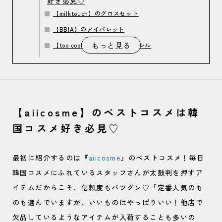
好き必見♡
【milktouch】のグロスセット
【BBIA】のアイパレット
もっと見る
【too cool for school】のペンシル
2
【MARY QUANT】ベストコスメはカラバリ
天国♡
100色のバリエーションがあるアイオープナー
【aiicosme】のベストコスメは韓
青みピンクがかわいいリップスティック
国コスメ好き必見♡
最初に紹介するのは『
aiicosme
』のベストコスメ！毎日
韓国コスメにふれているスタッフさんが太鼓判を押すア
イテムだからこそ、信頼度もバツグン♡「定番人気のも
のも選んでいますが、いいものはやっぱりいい！他店で
欠品しているようなアイテムが入荷することも多いの