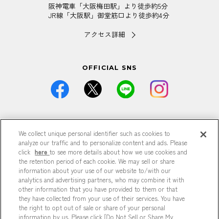
阪神電車「大阪梅田駅」より徒歩約5分
JR線「大阪駅」御堂筋口より徒歩約4分
アクセス詳細
OFFICIAL SNS
価格は全て税込です。
We collect unique personal identifier such as cookies to
掲載している情報は予告なく仕様・デザイン・価格等が変更と
なる場合がございます。
analyze our traffic and to personalize content and ads. Please
掲載している情報は各記事が公開された時点のもので、現在と
click
here
to see more details about how we use cookies and
異なる可能性がございます。
the retention period of each cookie. We may sell or share
掲載商品は数に限りがございますので、品切れの際はご容赦く
information about your use of our website to/with our
ださい。
analytics and advertising partners, who may combine it with
商品の詳細は各店までお問い合わせください。
other information that you have provided to them or that
特に記載がない場合、すべて参考商品です。
they have collected from your use of their services. You have
掲載の記事、写真、イラストなどの無断転載は固くお断りいた
the right to opt out of sale or share of your personal
します。
information by us. Please click [Do Not Sell or Share My