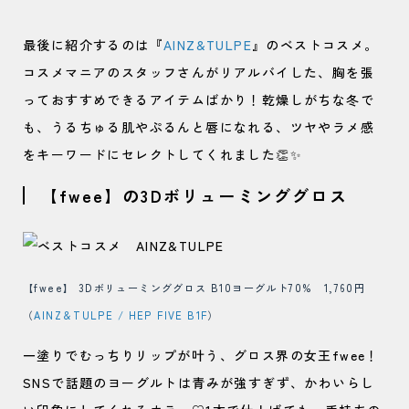
最後に紹介するのは『
AINZ&TULPE
』のベストコスメ。
コスメマニアのスタッフさんがリアルバイした、胸を張
っておすすめできるアイテムばかり！乾燥しがちな冬で
も、うるちゅる肌やぷるんと唇になれる、ツヤやラメ感
をキーワードにセレクトしてくれました👏✨
【fwee】の3Dボリューミンググロス
【fwee】 3Dボリューミンググロス B10ヨーグルト70% 1,760円
（
AINZ＆TULPE / HEP FIVE B1F
）
一塗りでむっちりリップが叶う、グロス界の女王fwee！
SNSで話題のヨーグルトは青みが強すぎず、かわいらし