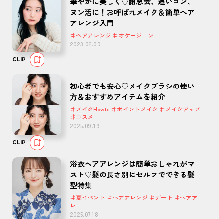
華やかに美しく♡謝恩会、追いコン、
ヌン活に！お呼ばれメイク＆簡単ヘア
アレンジ入門
♯ヘアアレンジ ♯オケージョン
2023.02.09
CLIP
初心者でも安心♡メイクブラシの使い
⽅＆おすすめアイテムを紹介
♯メイクHowto ♯ポイントメイク ♯メイクアップ
♯コスメ
2025.09.19
CLIP
浴衣ヘアアレンジは簡単おしゃれがマ
スト♡髪の長さ別にセルフでできる髪
型特集
♯夏イベント ♯ヘアアレンジ ♯デート ♯ヘアア
レ
2025.07.18