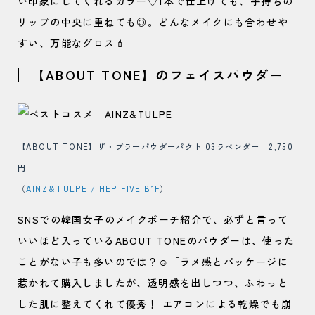
い印象にしてくれるカラー♡1本で仕上げても、手持ちの
リップの中央に重ねても◎。どんなメイクにも合わせや
すい、万能なグロス💄
【ABOUT TONE】のフェイスパウダー
【ABOUT TONE】ザ・ブラーパウダーパクト 03ラベンダー 2,750
円
（
AINZ＆TULPE / HEP FIVE B1F
）
SNSでの韓国女子のメイクポーチ紹介で、必ずと言って
いいほど入っているABOUT TONEのパウダーは、使った
ことがない子も多いのでは？☺️「ラメ感とパッケージに
惹かれて購入しましたが、透明感を出しつつ、ふわっと
した肌に整えてくれて優秀！ エアコンによる乾燥でも崩