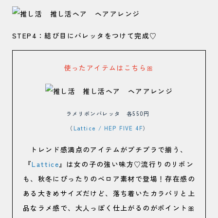
STEP4：結び目にバレッタをつけて完成♡
使ったアイテムはこちら🎀
ラメリボンバレッタ 各550円
（
Lattice / HEP FIVE 4F
）
トレンド感満点のアイテムがプチプラで揃う、
『
Lattice
』は女の子の強い味方♡流行りのリボン
も、秋冬にぴったりのベロア素材で登場！存在感の
ある大きめサイズだけど、落ち着いたカラバリと上
品なラメ感で、大人っぽく仕上がるのがポイント🎀