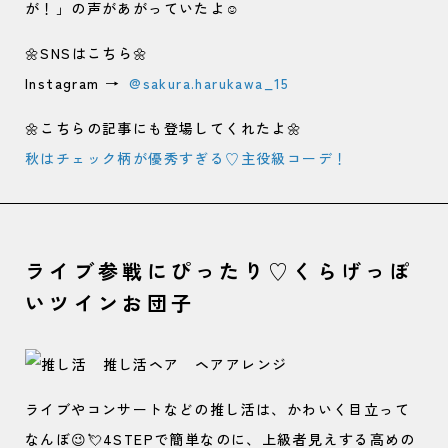
が！」の声があがっていたよ☺️
🌼SNSはこちら🌼
Instagram →
@sakura.harukawa_15
🌼こちらの記事にも登場してくれたよ🌼
秋はチェック柄が優秀すぎる♡主役級コーデ！
ライブ参戦にぴったり♡くらげっぽ
いツインお団子
ライブやコンサートなどの推し活は、かわいく目立って
なんぼ😉💘4STEPで簡単なのに、上級者見えする高めの