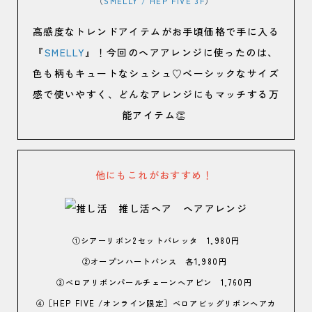
（
SMELLY / HEP FIVE 3F
）
高感度なトレンドアイテムがお手頃価格で手に入る
『
SMELLY
』！今回のヘアアレンジに使ったのは、
色も柄もキュートなシュシュ♡ベーシックなサイズ
感で使いやすく、どんなアレンジにもマッチする万
能アイテム👏
他にもこれがおすすめ！
①シアーリボン2セットバレッタ 1,980円
②オープンハートバンス 各1,980円
③ベロアリボンパールチェーンヘアピン 1,760円
④［HEP FIVE /オンライン限定］ベロアビッグリボンヘアカ