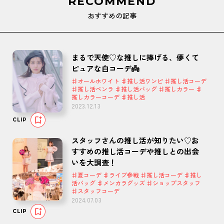
RECOMMEND
おすすめの記事
まるで天使♡な推しに捧げる、儚くて
ピュアな白コーデ👼
♯オールホワイト ♯推し活ワンピ ♯推し活コーデ
♯推し活ペンラ ♯推し活バッグ ♯推しカラー ♯
推しカラーコーデ ♯推し活
2023.12.13
CLIP
スタッフさんの推し活が知りたい♡お
すすめの推し活コーデや推しとの出会
いを大調査！
♯夏コーデ ♯ライブ参戦 ♯推し活コーデ ♯推し
活バッグ ♯メンカラグッズ ♯ショップスタッフ
♯スタッフコーデ
2024.07.03
CLIP