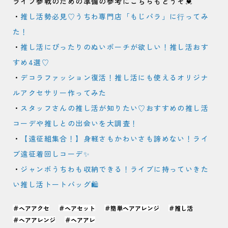
ライブ参戦のための準備の参考にこちらもどうぞ💓
・
推し活勢必見♡うちわ専門店「もじパラ」に⾏ってみ
た！
・
推し活にぴったりのぬいポーチが欲しい！推し活おす
すめ4選♡
・
デコラファッション復活！推し活にも使えるオリジナ
ルアクセサリー作ってみた
・
スタッフさんの推し活が知りたい♡おすすめの推し活
コーデや推しとの出会いを大調査！
・
【遠征組集合！】身軽さもかわいさも諦めない！ライ
ブ遠征着回しコーデ✨
・
ジャンボうちわも収納できる！ライブに持っていきた
い推し活トートバッグ🛍
＃ヘアアクセ
＃ヘアセット
＃簡単ヘアアレンジ
＃推し活
＃ヘアアレンジ
＃ヘアアレ