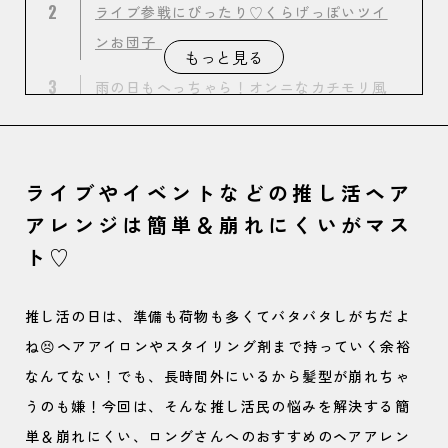
2
ライブ参戦にぴったり♡くらげっぽいツイ
ンお団子
もっと見る
3
雨の日もへっちゃら！オンニなカチモリ風
お団子
4
簡単なのに垢抜ける♡普段使いもしやすい
ライブやイベントなどの推し活ヘア
サイドローポニー
アレンジは簡単＆崩れにくいがマス
ト♡
推し活の日は、準備も荷物も多くてバタバタしがちだよ
ね😣ヘアアイロンやスタイリング剤まで持っていく余裕
なんてない！でも、長時間外にいるから髪型が崩れちゃ
うのも嫌！今回は、そんな推し活民の悩みを解決する簡
単＆崩れにくい、ロングさんへのおすすめのヘアアレン