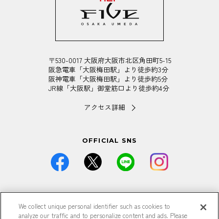
〒530-0017 大阪府大阪市北区角田町5-15
阪急電車「大阪梅田駅」より徒歩約3分
阪神電車「大阪梅田駅」より徒歩約5分
JR線「大阪駅」御堂筋口より徒歩約4分
アクセス詳細
OFFICIAL SNS
価格は全て税込です。
We collect unique personal identifier such as cookies to
掲載している情報は予告なく仕様・デザイン・価格等が変更と
analyze our traffic and to personalize content and ads. Please
なる場合がございます。