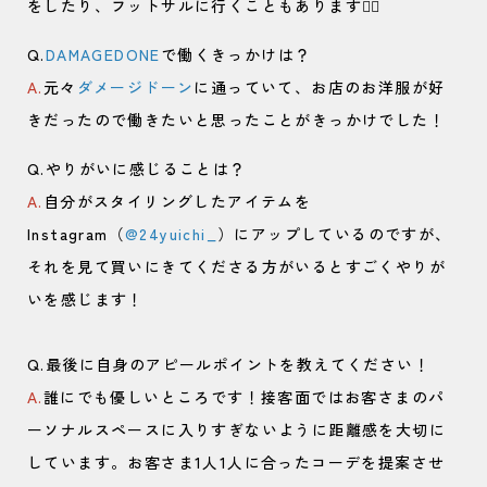
をしたり、フットサルに行くこともあります🚵‍♀️
Q.
DAMAGEDONE
で働くきっかけは？
A.
元々
ダメージドーン
に通っていて、お店のお洋服が好
きだったので働きたいと思ったことがきっかけでした！
Q.やりがいに感じることは？
A.
自分がスタイリングしたアイテムを
Instagram（
@24yuichi_
）にアップしているのですが、
それを見て買いにきてくださる方がいるとすごくやりが
いを感じます！
Q.最後に自身のアピールポイントを教えてください！
A.
誰にでも優しいところです！接客面ではお客さまのパ
ーソナルスペースに入りすぎないように距離感を大切に
しています。お客さま1人1人に合ったコーデを提案させ