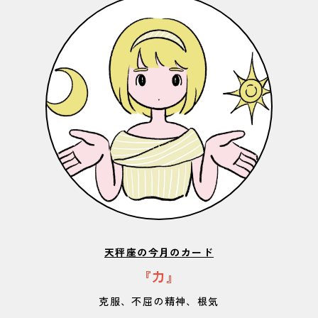
天秤座の今月のカード
『力』
克服、不屈の精神、根気