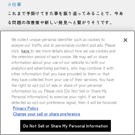
☆仕事
これまで手掛けてきた事を振り返ってみることで、今あ
る問題の改善策や新しい発見へと繋がりそうです。
We collect unique personal identifier such as cookies to
☆学業
analyze our traffic and to personalize content and ads. Please
今までの勉強の仕方や捉え方など一度見直してみる機会
click
here
to see more details about how we use cookies and
the retention period of each cookie. We may sell or share
を作ってみましょう。
information about your use of our website to/with our
幼なじみとの交流◎。
analytics and advertising partners, who may combine it with
other information that you have provided to them or that
they have collected from your use of their services. You have
the right to opt out of sale or share of your personal
🍬
ラッキーカラー
🍬
information by us. Please click [Do Not Sell or Share My
［ローズ］
Personal Information] to exercise your right. If we have
detected an opt-out preference signal, then it will be honored.
理想的な関係を引き寄せるローズを。
Privacy Policy
Change your sell or share preference
Do Not Sell or Share My Personal Information