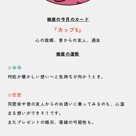
蠍座の今月のカード
『カップ6』
心の故郷、昔からの友人、過去
蠍座の運勢
⁡
☆全体
何処か懐かしい想いへと気持ちが向かうとき。
☆恋愛
同窓会や昔の友人からのお誘いに乗ってみるのも、心温
まる想いができそうです。
またプレゼントの暗示、復縁の可能性も。