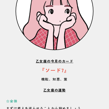
乙女座の今月のカード
『ソード7』
機転、知恵、策
乙女座の運勢
☆全体
まずは考えを巡らせることから始めましょう。