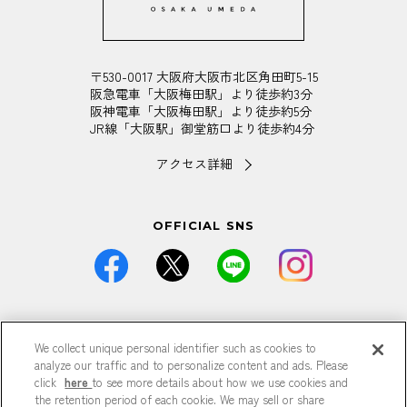
〒530-0017 大阪府大阪市北区角田町5-15
阪急電車「大阪梅田駅」より徒歩約3分
阪神電車「大阪梅田駅」より徒歩約5分
JR線「大阪駅」御堂筋口より徒歩約4分
アクセス詳細
OFFICIAL SNS
価格は全て税込です。
We collect unique personal identifier such as cookies to
掲載している情報は予告なく仕様・デザイン・価格等が変更と
なる場合がございます。
analyze our traffic and to personalize content and ads. Please
掲載している情報は各記事が公開された時点のもので、現在と
click
here
to see more details about how we use cookies and
異なる可能性がございます。
the retention period of each cookie. We may sell or share