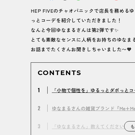
HEP FIVEのチャオパニックで店長を務め
っとコーデを紹介していただきました！
なんと今回ゆなまるさんは第2弾です✨
とても素敵なセンスに人柄をお持ちのゆなまる
お話までたくさんお聞きしちゃいました〜🧡
CONTENTS
1
「小物で個性を」ゆるっとダボっとコ
2
ゆなまるさんの雑貨ブランド『Me+Me
3
「ゆなまるさん」教えてください！
も