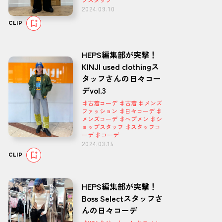
2024.09.10
CLIP
HEPS編集部が突撃！
KINJI used clothingス
タッフさんの日々コー
デvol.3
♯古着コーデ ♯古着 ♯メンズ
ファッション ♯日々コーデ ♯
メンズコーデ ♯ヘプメン ♯シ
ョップスタッフ ♯スタッフコ
ーデ ♯コーデ
2024.03.15
CLIP
HEPS編集部が突撃！
Boss Selectスタッフさ
んの日々コーデ