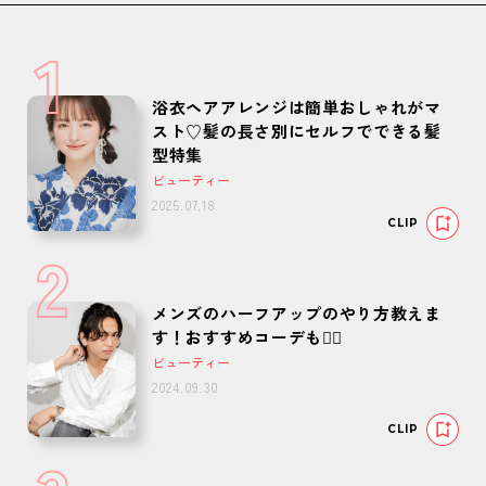
1
浴衣ヘアアレンジは簡単おしゃれがマ
スト♡髪の長さ別にセルフでできる髪
型特集
ビューティー
2025.07.18
CLIP
2
メンズのハーフアップのやり方教えま
す！おすすめコーデも🙆‍♂️
ビューティー
2024.09.30
CLIP