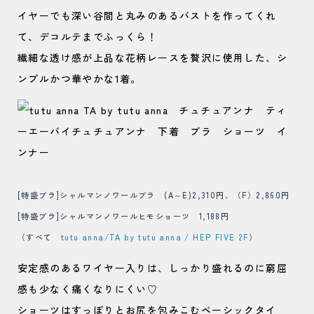
イヤーでも深い谷間と丸みのあるバストを作ってくれ
て、デコルテまでふっくら！
繊細な透け感が上品な花柄レースを贅沢に使用した、シ
ンプルかつ華やかな1着。
[特盛ブラ]シャルマンノワールブラ (A～E)2,310円、（F）2,860円
[特盛ブラ]シャルマンノワールヒモショーツ 1,188円
（すべて
tutu anna/TA by tutu anna / HEP FIVE 2F
）
安定感のあるワイヤー入りは、しっかり盛れるのに窮屈
感も少なく痛くなりにくい♡
ショーツはすっぽりとお尻を包みこむベーシックタイ