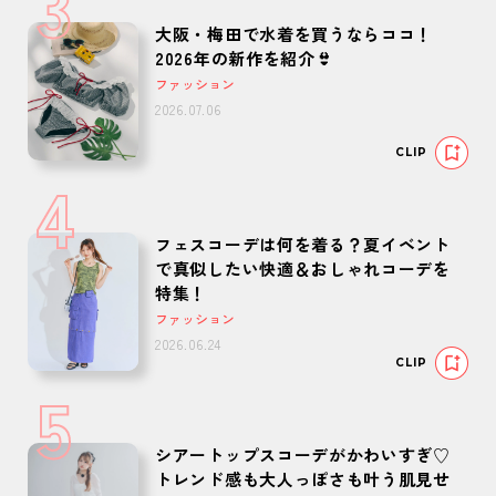
3
大阪・梅田で水着を買うならココ！
2026年の新作を紹介👙
ファッション
2026.07.06
CLIP
4
フェスコーデは何を着る？夏イベント
で真似したい快適＆おしゃれコーデを
特集！
ファッション
2026.06.24
CLIP
5
シアートップスコーデがかわいすぎ♡
トレンド感も大人っぽさも叶う肌見せ