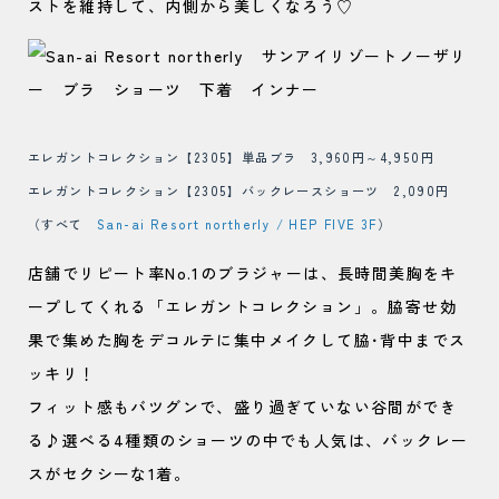
ストを維持して、内側から美しくなろう♡
エレガントコレクション【2305】単品ブラ 3,960円～4,950円
エレガントコレクション【2305】バックレースショーツ 2,090円
（すべて
San-ai Resort northerly / HEP FIVE 3F
）
店舗でリピート率No.1のブラジャーは、長時間美胸をキ
ープしてくれる「エレガントコレクション」。脇寄せ効
果で集めた胸をデコルテに集中メイクして脇･背中までス
ッキリ！
フィット感もバツグンで、盛り過ぎていない谷間ができ
る♪選べる4種類のショーツの中でも人気は、バックレー
スがセクシーな1着。