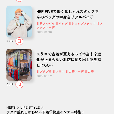
HEP FIVEで働くおしゃれスタッフさ
んのバッグの中身＆リアルバイ♡
♯リアルバイ ♯バッグ ♯ショップスタッフ ♯ス
タッフコーデ
2023.01.30
CLIP
スリコで古着が買えるって本当！？進
化が止まらないお店に掘り出し物を探
しにGO♡
♯プチプラ ♯スリコ ♯古着コーデ ♯古着
2025.09.12
CLIP
HEPS
LIFE STYLE
ラクに盛れるかわいい下着♡快適インナー特集！