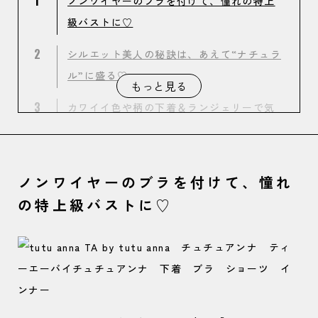
1
ノンワイヤーのブラを付けて、憧れの特上
級バストに♡
2
シルエット美人の秘訣は、あえて“ナチュラ
ル”に盛る♡
もっと見る
3
カワイイ色や柄の下着＆ランジェリーで気
分上々⤴
4
デザイン色々！ふんわりボリュームアップ
ノンワイヤーのブラを付けて、憧れ
を叶える万能ブラ
の特上級バストに♡