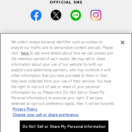
OFFICIAL SNS
価格は全て税込です。
We collect unique personal identifier such as cookies to
掲載している情報は予告なく仕様・デザイン・価格等が変更と
analyze our traffic and to personalize content and ads. Please
なる場合がございます。
掲載している情報は各記事が公開された時点のもので、現在と
click
here
to see more details about how we use cookies and
異なる可能性がございます。
the retention period of each cookie. We may sell or share
掲載商品は数に限りがございますので、品切れの際はご容赦く
information about your use of our website to/with our
ださい。
analytics and advertising partners, who may combine it with
商品の詳細は各店までお問い合わせください。
other information that you have provided to them or that
特に記載がない場合、すべて参考商品です。
they have collected from your use of their services. You have
掲載の記事、写真、イラストなどの無断転載は固くお断りいた
the right to opt out of sale or share of your personal
します。
information by us. Please click [Do Not Sell or Share My
Personal Information] to exercise your right. If we have
detected an opt-out preference signal, then it will be honored.
プライバシーポリシー
Privacy Policy
Do Not Sell or Share My Personal Information
Change your sell or share preference
Copyright © HEP FIVE. All Rights Reserved.
Do Not Sell or Share My Personal Information