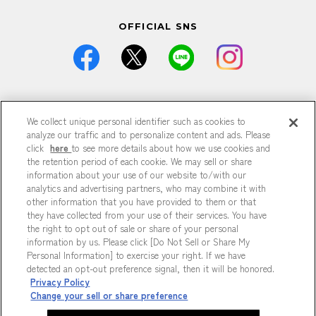
OFFICIAL SNS
価格は全て税込です。
We collect unique personal identifier such as cookies to
掲載している情報は予告なく仕様・デザイン・価格等が変更と
なる場合がございます。
analyze our traffic and to personalize content and ads. Please
掲載している情報は各記事が公開された時点のもので、現在と
click
here
to see more details about how we use cookies and
異なる可能性がございます。
the retention period of each cookie. We may sell or share
掲載商品は数に限りがございますので、品切れの際はご容赦く
information about your use of our website to/with our
ださい。
analytics and advertising partners, who may combine it with
商品の詳細は各店までお問い合わせください。
other information that you have provided to them or that
特に記載がない場合、すべて参考商品です。
they have collected from your use of their services. You have
掲載の記事、写真、イラストなどの無断転載は固くお断りいた
the right to opt out of sale or share of your personal
します。
information by us. Please click [Do Not Sell or Share My
Personal Information] to exercise your right. If we have
detected an opt-out preference signal, then it will be honored.
プライバシーポリシー
Privacy Policy
Do Not Sell or Share My Personal Information
Change your sell or share preference
Copyright © HEP FIVE. All Rights Reserved.