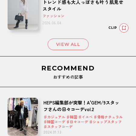
トレンド感も大人っぽさも叶う肌見せ
スタイル
ファッション
2026.06.04
CLIP
VIEW ALL
RECOMMEND
おすすめの記事
HEPS編集部が突撃！A'GEM/9スタッ
フさんの日々コーデvol.2
♯カジュアル ♯韓国 ♯イエベ ♯骨格ナチュラル
♯韓国コーデ ♯日々コーデ ♯ショップスタッフ
♯スタッフコーデ
2024.01.13