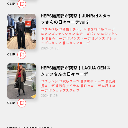
CLIP
HEPS編集部が突撃！JUNRedスタッ
フさんの日々コーデvol.2
♯ブルベ冬 ♯骨格ナチュラル ♯きれいめコーデ
♯メンズファッション ♯カーゴパンツ ♯ジャケッ
ト ♯日々コーデ ♯メンズコーデ ♯メンズ ♯ショ
ップスタッフ ♯スタッフコーデ
2024.04.30
CLIP
HEPS編集部が突撃！LAGUA GEMス
タッフさんの日々コーデ
♯グランジ ♯秋冬ブーツ ♯骨格ウェーブ ♯低身
長コーデ ♯秋冬アイテム ♯日々コーデ ♯秋冬コ
ーデ ♯ショップスタッフ
2024.11.29
CLIP