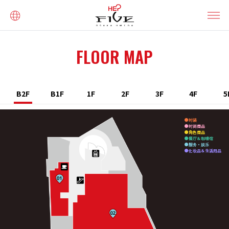
FLOOR MAP
B2F
B1F
1F
2F
3F
4F
5
时装
时尚商品
角色商品
餐厅＆咖啡馆
服务・娱乐
化妆品＆生活用品