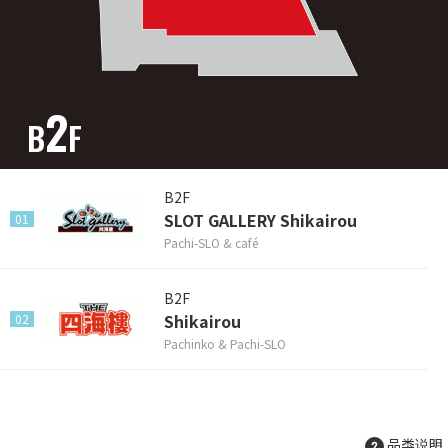
2
B
F
B2F
SLOT GALLERY Shikairou
01
Pachi-SLO & café
B2F
Shikairou
02
Pachinko & Pachi-SLO
品类说明