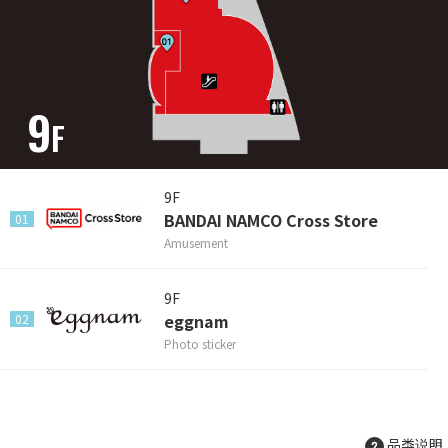
9
F
9F
BANDAI NAMCO Cross Store
01
Amusement
9F
eggnam
02
Photo sticker
品类说明