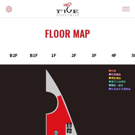
FLOOR MAP
B2F
B1F
1F
2F
3F
4F
5
时装
时尚商品
角色商品
餐厅＆咖啡馆
服务・娱乐
化妆品＆生活用品