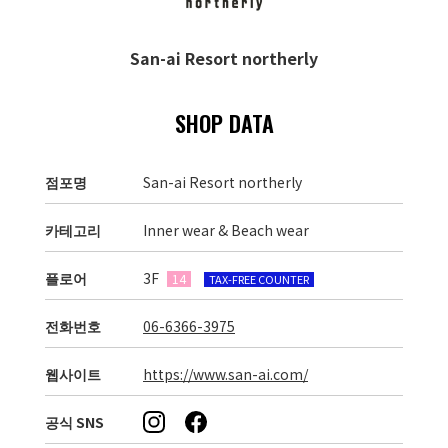
San-ai Resort northerly
SHOP DATA
점포명
San-ai Resort northerly
카테고리
Inner wear & Beach wear
플로어
3F
14
TAX-FREE COUNTER
전화번호
06-6366-3975
웹사이트
https://www.san-ai.com/
공식 SNS