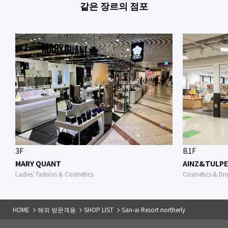
같은 장르의 점포
3F
B1F
MARY QUANT
AINZ&TULPE
Ladies' fashion & Cosmetics
Cosmetics & Dr
HOME
해외 방문객용
SHOP LIST
San-ai Resort northerly