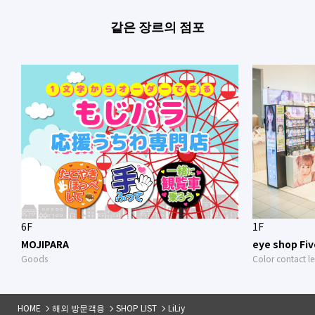
같은 장르의 점포
6F
1F
MOJIPARA
eye shop Fiv
Goods
Color contact le
HOME
해외 방문객용
SHOP LIST
LiLiy