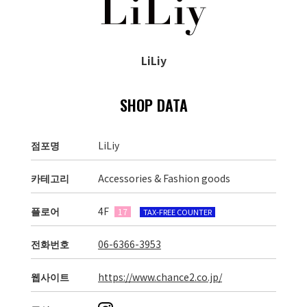
LiLiy
SHOP DATA
점포명
LiLiy
카테고리
Accessories & Fashion goods
플로어
4F
17
TAX-FREE COUNTER
전화번호
06-6366-3953
웹사이트
https://www.chance2.co.jp/