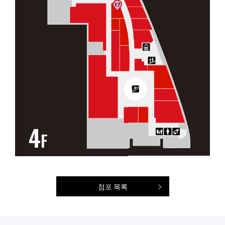
4
F
점포 목록