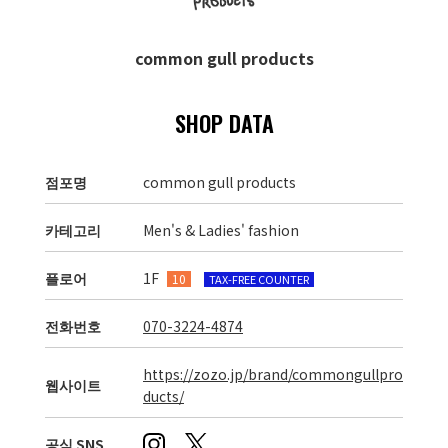
common gull products
SHOP DATA
점포명
common gull products
카테고리
Men's & Ladies' fashion
플로어
1F
10
TAX-FREE COUNTER
전화번호
070-3224-4874
https://zozo.jp/brand/commongullpro
웹사이트
ducts/
공식 SNS