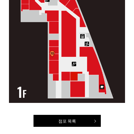
1
F
점포 목록