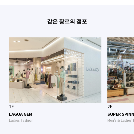
같은 장르의 점포
1F
2F
LAGUA GEM
SUPER SPIN
Ladies' fashion
Men's & Ladies' 